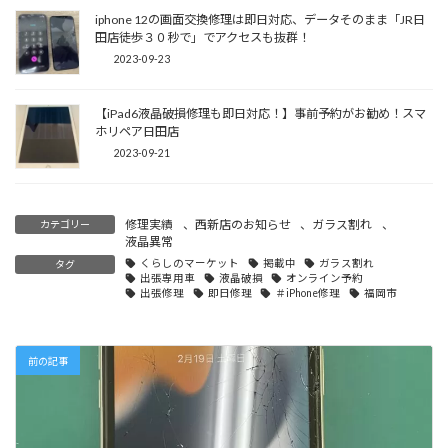
iphone 12の画面交換修理は即日対応、データそのまま「JR日
田店徒歩３０秒で」でアクセスも抜群！
2023-09-23
【iPad6液晶破損修理も即日対応！】事前予約がお勧め！スマ
ホリペア日田店
2023-09-21
修理実績
、
西新店のお知らせ
、
ガラス割れ
、
カテゴリー
液晶異常
くらしのマーケット
掲載中
ガラス割れ
タグ
出張専用車
液晶破損
オンライン予約
出張修理
即日修理
＃iPhone修理
福岡市
前の記事