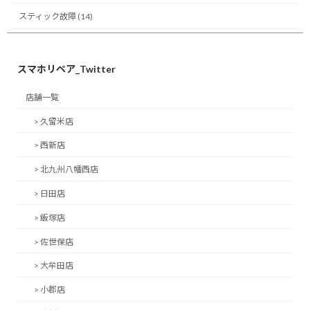
スティック故障 (14)
スマホリペア_Twitter
店舗一覧
> 久留米店
> 西新店
> 北九州八幡西店
> 日田店
> 飯塚店
> 佐世保店
> 大牟田店
> 小郡店