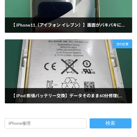
【 iPhone11（アイフォン イレブン）】画面がバキバキに！？そんな時は/画面交換修理/出張修理 (西新店)
2022-02-21
次の記事
【 iPod 膨張バッテリー交換】データそのまま60分修理(久留米店)
2022-02-22
検索