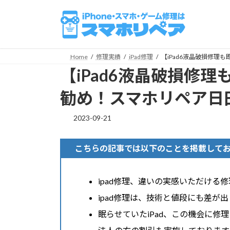
コ
ナ
ン
ビ
テ
ゲ
ン
ー
ツ
シ
Home
修理実績
iPad修理
【iPad6液晶破損修
へ
ョ
【iPad6液晶破損修
ス
ン
キ
に
勧め！スマホリペア日
ッ
移
プ
動
2023-09-21
こちらの記事では以下のことを掲載して
ipad修理、違いの実感いただける
ipad修理は、技術と値段にも差が
眠らせていたiPad、この機会に修