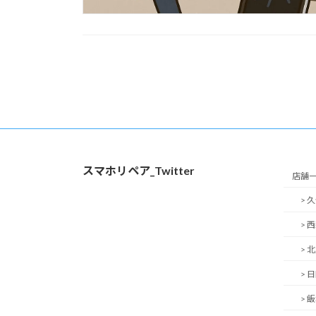
投
稿
の
ペ
スマホリペア_Twitter
ー
店舗
> 
ジ
> 
送
> 
り
> 
> 