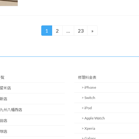
1
2
…
23
»
固
固
固
定
定
定
ペ
ペ
ペ
ー
ー
ー
ジ
ジ
ジ
一覧
修理料金表
> iPhone
久留米店
> Switch
西新店
> iPod
北九州八幡西店
> Apple Watch
日田店
> Xperia
飯塚店
> Galaxy