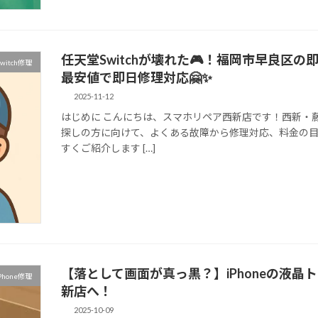
任天堂Switchが壊れた🎮！福岡市早良区
witch修理
最安値で即日修理対応🤗✨
2025-11-12
はじめに こんにちは、スマホリペア西新店です！西新・藤
探しの方に向けて、よくある故障から修理対応、料金の
すくご紹介します […]
【落として画面が真っ黒？】iPhoneの液
Phone修理
新店へ！
2025-10-09