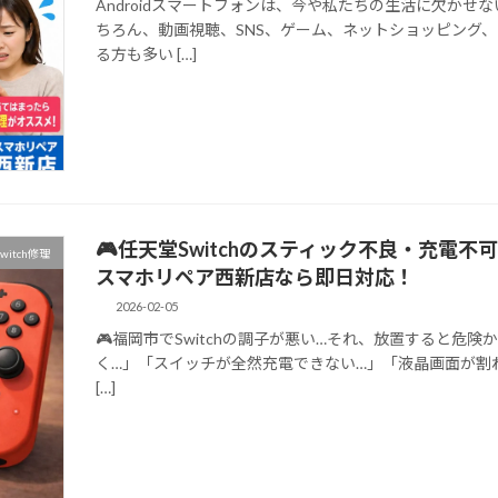
Androidスマートフォンは、今や私たちの生活に欠かせな
ちろん、動画視聴、SNS、ゲーム、ネットショッピング
る方も多い […]
🎮任天堂Switchのスティック不良・充電不可
witch修理
スマホリペア西新店なら即日対応！
2026-02-05
🎮福岡市でSwitchの調子が悪い…それ、放置すると危
く…」「スイッチが全然充電できない…」「液晶画面が割れて真っ
[…]