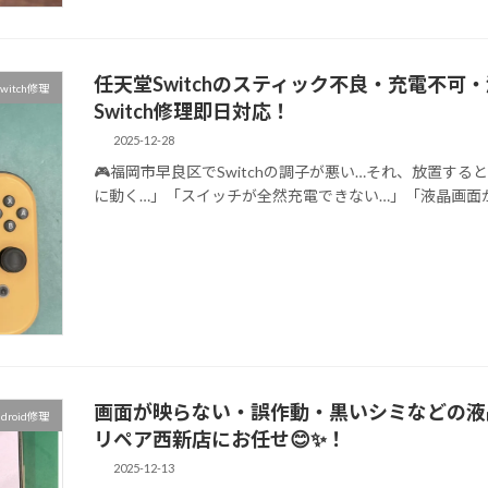
任天堂Switchのスティック不良・充電不
witch修理
Switch修理即日対応！
2025-12-28
🎮福岡市早良区でSwitchの調子が悪い…それ、放置す
に動く…」「スイッチが全然充電できない…」「液晶画面が割れて真
画面が映らない・誤作動・黒いシミなどの液
ndroid修理
リペア西新店にお任せ😊✨！
2025-12-13