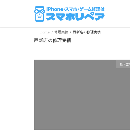
コ
ナ
ン
ビ
テ
ゲ
ン
ー
ツ
シ
Home
修理実績
西新店の修理実績
へ
ョ
西新店の修理実績
ス
ン
キ
に
ッ
移
任天堂S
プ
動