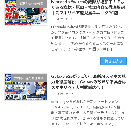
Nintendo Switchの故障が増加中！？よ
任天堂Switch修理
くある症状・原因・修理内容を徹底解説
｜スマホリペア鹿児島ユニークPC店
2026-06-01
Nintendo Switch修理で最も多い症状のひとつ
が、**ジョイコンのスティック誤作動（ドリフ
ト現象）**です。 「勝手にキャラクターが歩き
続ける…」「視点がぐるぐる回ってゲームにな
らない…」そんな症状でお困りでは […]
続きを読む
Galaxy S25がすごい！最新AIスマホの魅
大村駅前店の修理実績
力を徹底解説｜Galaxyの故障や不具合は
スマホリペア大村駅前店へ！
2026-05-27
Samsungから登場した最新スマートフォン
「Galaxy S25」シリーズ。高性能CPU・AI機
能・高画質カメラ・大容量バッテリーなど、ま
さに“次世代スマホ”と呼べる性能を搭載してい
ます。 しかし、どれだけ高性能なスマ […]