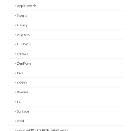
> Apple Watch
> Xperia
> Galaxy
> AQUOS
> HUAWEI
> arrows
> ZenFone
> Pixel
> OPPO
> Xiaomi
> LG
> Surface
> iPod
Android修理 対応機種（全店向け）