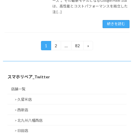
ーズ”。その最新モデルとなるGoogle Pixel 10a
は、高性能とコストパフォーマンスを両立した
注 […]
続きを読む
投
1
2
…
82
»
固
固
固
定
定
定
稿
ペ
ペ
ペ
ー
ー
ー
の
ジ
ジ
ジ
ペ
スマホリペア_Twitter
ー
店舗一覧
ジ
> 久留米店
送
> 西新店
り
> 北九州八幡西店
> 日田店