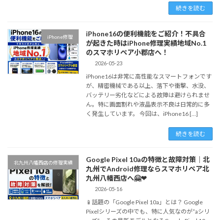
続きを読む
iPhone16の便利機能をご紹介！不具合
iPhone修理
が起きた時はiPhone修理実績地域No.1
のスマホリペア小郡店へ！
2026-05-23
iPhone16は非常に高性能なスマートフォンです
が、精密機械である以上、落下や衝撃、水没、
バッテリー劣化などによる故障は避けられませ
ん。特に画面割れや液晶表示不良は日常的に多
く発生しています。 今回は、iPhone16 […]
続きを読む
Google Pixel 10aの特徴と故障対策｜北
北九州八幡西店の修理実績
九州でAndroid修理ならスマホリペア北
九州八幡西店へ🤗❤
2026-05-16
📱話題の「Google Pixel 10a」とは？ Google
Pixelシリーズの中でも、特に人気なのが“aシリ