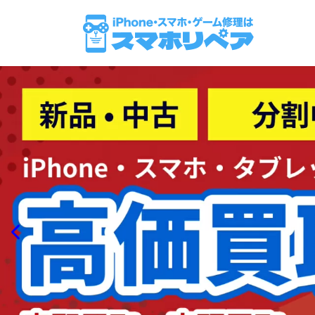
コ
ナ
ン
ビ
テ
ゲ
ン
ー
ツ
シ
へ
ョ
ス
ン
キ
に
ッ
移
プ
動