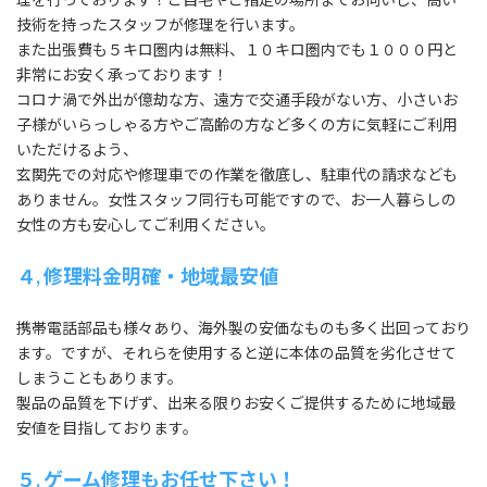
技術を持ったスタッフが修理を行います。
また出張費も５キロ圏内は無料、１０キロ圏内でも１０００円と
非常にお安く承っております！
コロナ渦で外出が億劫な方、遠方で交通手段がない方、小さいお
子様がいらっしゃる方やご高齢の方など多くの方に気軽にご利用
いただけるよう、
玄関先での対応や修理車での作業を徹底し、駐車代の請求なども
ありません。女性スタッフ同行も可能ですので、お一人暮らしの
女性の方も安心してご利用ください。
４, 修理料金明確・地域最安値
携帯電話部品も様々あり、海外製の安価なものも多く出回っており
ます。ですが、それらを使用すると逆に本体の品質を劣化させて
しまうこともあります。
製品の品質を下げず、出来る限りお安くご提供するために地域最
安値を目指しております。
５, ゲーム修理もお任せ下さい！