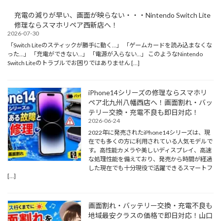
充電の減りが早い、画面が映らない・・・Nintendo Switch Lite
修理ならスマホリペア西新店へ！
2026-07-30
「Switch Liteのスティックが勝手に動く…」 「ゲームカードを読み込まなくな
った…」 「充電ができない…」 「電源が入らない…」 このようなNintendo
Switch Liteのトラブルでお困りではありません […]
iPhone14シリーズの修理ならスマホリ
ペア北九州八幡西店へ！画面割れ・バッ
テリー交換・充電不良も即日対応！
2026-06-24
2022年に発売されたiPhone14シリーズは、現
在でも多くの方に利用されている人気モデルで
す。高性能カメラや美しいディスプレイ、高速
な処理性能を備えており、発売から時間が経過
した現在でも十分現役で活躍できるスマートフ
[…]
画面割れ・バッテリー交換・充電不良も
地域最安クラスの価格で即日対応！山口