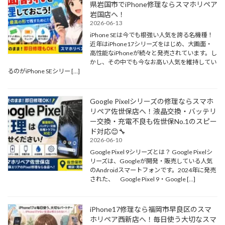
県岩国市でiPhone修理ならスマホリペア
岩国店へ！
2026-06-13
iPhone SEは今でも根強い人気を誇る名機種！
近年はiPhone17シリーズをはじめ、大画面・
高性能なiPhoneが続々と発売されています。し
かし、その中でも今なお高い人気を維持してい
るのがiPhone SEシリー […]
Google Pixelシリーズの修理ならスマホ
リペア佐世保店へ！液晶交換・バッテリ
ー交換・充電不良も佐世保No.1のスピー
ド対応😊🔧
2026-06-10
Google Pixel 9シリーズとは？ Google Pixelシ
リーズは、Googleが開発・販売している人気
のAndroidスマートフォンです。2024年に発売
された、 Google Pixel 9・Google […]
iPhone17修理なら福岡市早良区のスマ
ホリペア西新店へ！毎日使う大切なスマ