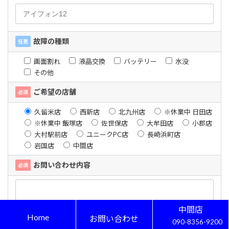
故障の種類
任意
画面割れ
液晶交換
バッテリー
水没
その他
ご希望の店舗
必須
久留米店
西新店
北九州店
※休業中 日田店
※休業中 飯塚店
佐世保店
大牟田店
小郡店
大村駅前店
ユニークPC店
長崎浜町店
岩国店
中間店
お問い合わせ内容
必須
久留米店
中間店
Home
Home
お問い合わせ
お問い合わせ
090-8356-9200
0942ｰ46ｰ3210