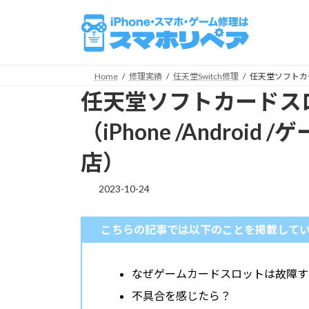
コ
ナ
ン
ビ
テ
ゲ
ン
ー
ツ
シ
Home
修理実績
任天堂Switch修理
任天堂ソフトカー
へ
ョ
任天堂ソフトカードス
ス
ン
キ
に
（iPhone /Andro
ッ
移
店）
プ
動
2023-10-24
こちらの記事では以下のことを掲載して
なぜゲームカードスロットは故障す
不具合を感じたら？