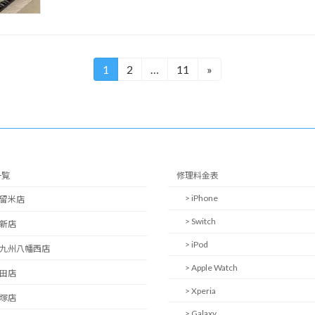
1
2
…
11
»
固
固
固
定
定
定
ペ
ペ
ペ
ー
ー
ー
ジ
ジ
ジ
一覧
修理料金表
> iPhone
久留米店
> Switch
西新店
> iPod
北九州八幡西店
> Apple Watch
日田店
> Xperia
飯塚店
> Galaxy