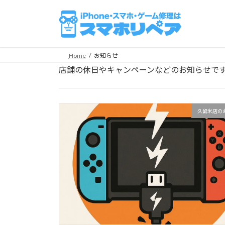
コ
ナ
ン
ビ
テ
ゲ
ン
ー
ツ
シ
Home
お知らせ
へ
ョ
店舗の休日やキャンペーンなどのお知らせで
ス
ン
キ
に
ッ
移
久留米店の
プ
動