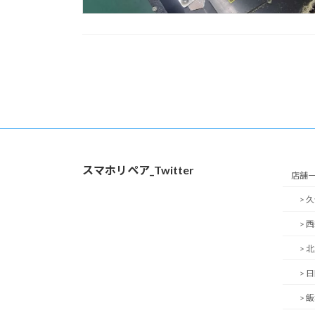
投
稿
の
ペ
スマホリペア_Twitter
ー
店舗
> 
ジ
> 
送
> 
り
> 
> 