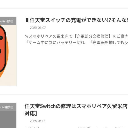
🔋任天堂スイッチの充電ができない⁉そんな
witch修理
2025-05-07
🔧スマホリペア久留米店で【充電部分交換修理】をご案内！ 🎮
「ゲーム中に急にバッテリー切れ」「充電器を挿しても反応なし」
任天堂Switchの修理はスマホリペア久留
ーム機修理
対応】
2025-05-01