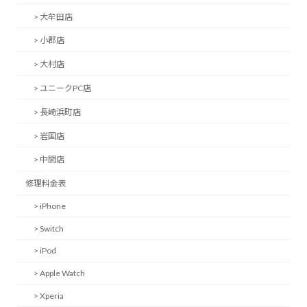
> 大牟田店
> 小郡店
> 大村店
> ユニークPC店
> 長崎浜町店
> 岩国店
> 中間店
修理料金表
> iPhone
> Switch
> iPod
> Apple Watch
> Xperia