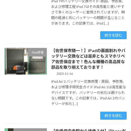
iPad 7のバッテリー交換ガイド: 原因、予防策、
および修理工程 iPad 7はその高性能と使いやす
さで多くのユーザーに愛用されていますが、時
間の経過と共にバッテリーの問題が生じること
があります。この記事では、iPad […]
続きを読む
【佐世保市随一！】iPadの画面割れやバ
iPad修理
ッテリー交換などは是非ともスマホリペ
ア佐世保店まで！色んな機種の高品質な
部品を取り揃えております！
2023-11-16
iPad Air 2 バッテリー交換修理：原因、予防策、
および修理手順完全ガイド iPad Air 2は高性能な
デバイスですが、バッテリーの劣化は避けられ
ない問題です。この記事では、iPad Air 2のバッ
テリーが劣化 […]
続きを読む
【佐世保中央駅から徒歩３分】iPhoneだ