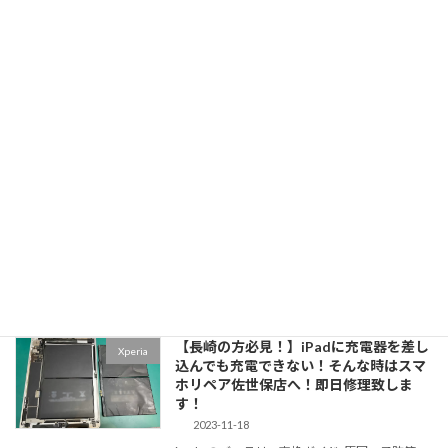
続きを読む
【佐世保のAndroid修理店！】Xperiaの
佐世保店の修理実績
修理が増えてます！Androidの故障なら
スマホリペア佐世保店にお任せください
♪
2023-12-09
Xperia XZ2の液晶交換修理：スマホリペア佐世
保店の総合ガイド Xperia XZ2は、その優れたデ
ザインと性能で多くのユーザーに愛されていま
すが、液晶画面のトラブルに直面することも少
なくありません。本記事では、ス […]
続きを読む
【長崎の方必見！】iPadに充電器を差し
Xperia
込んでも充電できない！そんな時はスマ
ホリペア佐世保店へ！即日修理致しま
す！
2023-11-18