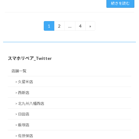
続きを読む
投
1
2
…
4
»
固
固
固
定
定
定
稿
ペ
ペ
ペ
ー
ー
ー
の
ジ
ジ
ジ
ペ
スマホリペア_Twitter
ー
店舗一覧
ジ
> 久留米店
送
> 西新店
り
> 北九州八幡西店
> 日田店
> 飯塚店
> 佐世保店