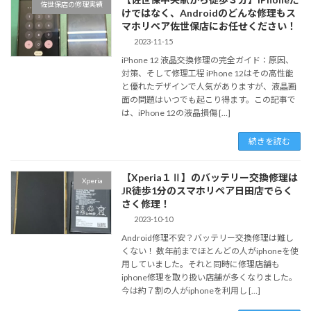
佐世保店の修理実績
けではなく、Androidのどんな修理もス
マホリペア佐世保店にお任せください！
2023-11-15
iPhone 12 液晶交換修理の完全ガイド：原因、
対策、そして修理工程 iPhone 12はその高性能
と優れたデザインで人気がありますが、液晶画
面の問題はいつでも起こり得ます。この記事で
は、iPhone 12の液晶損傷 […]
続きを読む
【Xperia１Ⅱ】のバッテリー交換修理は
Xperia
JR徒歩1分のスマホリペア日田店でらく
さく修理！
2023-10-10
Android修理不安？バッテリー交換修理は難し
くない！ 数年前までほとんどの人がiphoneを使
用していました。それと同時に修理店舗も
iphone修理を取り扱い店舗が多くなりました。
今は約７割の人がiphoneを利用し […]