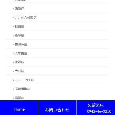
> 西新店
> 北九州八幡西店
> 日田店
> 飯塚店
> 佐世保店
> 大牟田店
> 小郡店
> 大村店
> ユニークPC店
> 長崎浜町店
> 岩国店
久留米店
> 中間店
Home
お問い合わせ
0942ｰ46ｰ3210