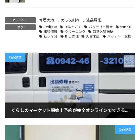
修理実績
、
ガラス割れ
、
液晶異常
カテゴリー
iPod修理
はんだごて
バッテリー異常
touch６
タグ
出張修理
クリーニング
西鉄久留米駅
徒歩３分
即日修理
久留米店
バッテリー交換
前の記事
くらしのマーケット開始！予約が完全オンラインでできるようになりました！（久留米店）
2022-02-21
次の記事