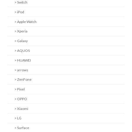
> Switch
> iPod
> Apple Watch
> Xperia
> Galaxy
> AQUOS
> HUAWEI
> arrows
> ZenFone
> Pixel
> OPPO
> Xiaomi
> LG
> Surface