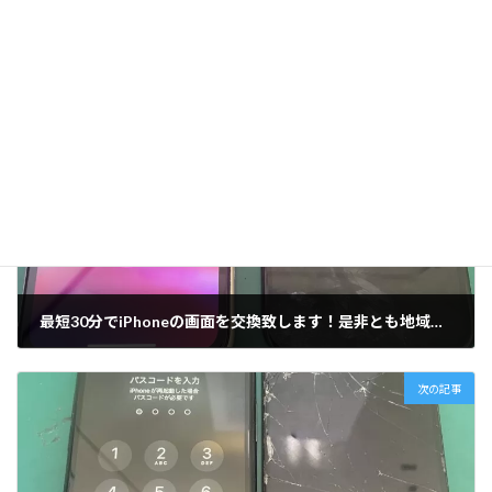
ガラス割れ
、
液晶異常
、
タッチ操作が利かない
、
画面割れ
Switch 修理
ゲーム機 修理
西新
福岡市
タグ
Switch 液晶交換
前の記事
最短30分でiPhoneの画面を交換致します！是非とも地域最安値のスマホリペア西新店へ！！
2023-10-02
次の記事