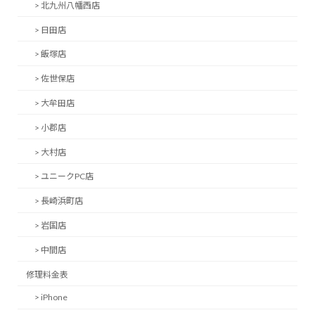
> 北九州八幡西店
> 日田店
> 飯塚店
> 佐世保店
> 大牟田店
> 小郡店
> 大村店
> ユニークPC店
> 長崎浜町店
> 岩国店
> 中間店
修理料金表
> iPhone