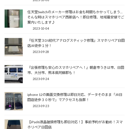
任天堂Switchのメーカー修理はお金も時間もかかってしまう...
そんな時はスマホリペア西新店へ！即日修理、地域最安値でご
案内いたします♪
2023-10-04
『任天堂３DS初代アナログスティック修理』スマホリペア日田
店JR徒歩１分！
2023-09-28
『出張修理も安心のスマホリペアへ！』朝倉市うきは市、日田
市、大分市、熊本県阿蘇郡も！
2023-09-24
iphone 12の画面交換修理は即日対応、データそのまま「JR日
田店徒歩３０秒で」でアクセスも抜群！
2023-09-23
【iPad6液晶破損修理も即日対応！】事前予約がお勧め！スマ
ホリペア日田店