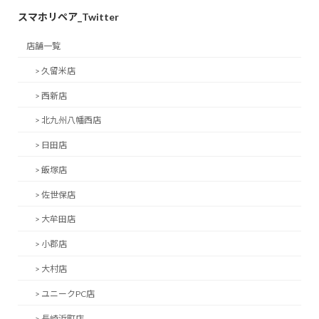
スマホリペア_Twitter
店舗一覧
> 久留米店
> 西新店
> 北九州八幡西店
> 日田店
> 飯塚店
> 佐世保店
> 大牟田店
> 小郡店
> 大村店
> ユニークPC店
> 長崎浜町店