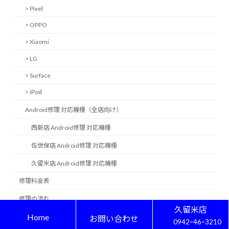
> Pixel
> OPPO
> Xiaomi
> LG
> Surface
> iPod
Android修理 対応機種（全店向け）
西新店 Android修理 対応機種
佐世保店 Android修理 対応機種
久留米店 Android修理 対応機種
修理料金表
修理の流れ
久留米店
Home
修理実績一覧
お問い合わせ
0942ｰ46ｰ3210