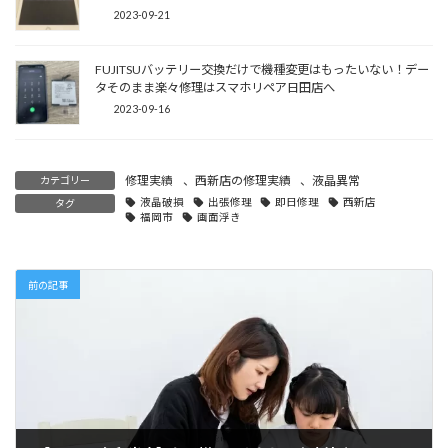
2023-09-21
FUJITSUバッテリー交換だけで機種変更はもったいない！デー
タそのまま楽々修理はスマホリペア日田店へ
2023-09-16
修理実績
、
西新店の修理実績
、
液晶異常
カテゴリー
液晶破損
出張修理
即日修理
西新店
タグ
福岡市
画面浮き
前の記事