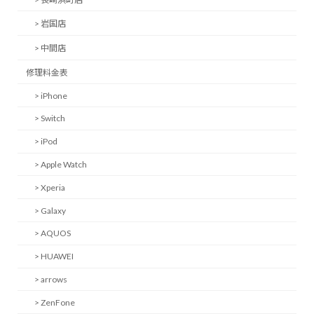
> 岩国店
> 中間店
修理料金表
> iPhone
> Switch
> iPod
> Apple Watch
> Xperia
> Galaxy
> AQUOS
> HUAWEI
> arrows
> ZenFone