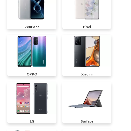
ZenFone
Pixel
OPPO
Xiaomi
LG
Surface