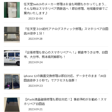
任天堂Switchのメーカー修理はお金も時間もかかってしまう...
そんな時はスマホリペア西新店へ！即日修理、地域最安値でご
案内いたします♪
2023-10-04
『任天堂３DS初代アナログスティック修理』スマホリペア日田
店JR徒歩１分！
2023-09-28
『出張修理も安心のスマホリペアへ！』朝倉市うきは市、日田
市、大分市、熊本県阿蘇郡も！
2023-09-24
iphone 12の画面交換修理は即日対応、データそのまま「JR日
田店徒歩３０秒で」でアクセスも抜群！
2023-09-23
【iPad6液晶破損修理も即日対応！】事前予約がお勧め！スマ
ホリペア日田店
2023-09-21