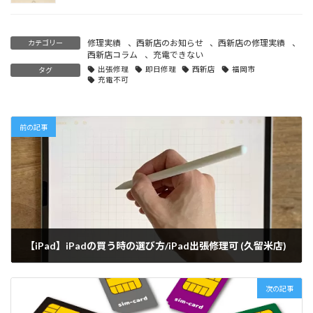
修理実績
、
西新店のお知らせ
、
西新店の修理実績
、
カテゴリー
西新店コラム
、
充電できない
出張修理
即日修理
西新店
福岡市
タグ
充電不可
前の記事
【iPad】iPadの買う時の選び方/iPad出張修理可 (久留米店)
2022-03-31
次の記事