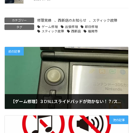
修理実績
、
西新店のお知らせ
、
スティック故障
カテゴリー
ゲーム修理
出張修理
即日修理
タグ
スティック故障
西新店
福岡市
前の記事
【ゲーム修理】３DSLLスライドパッドが効かない！？/スライドパッド交換修理 (久留米店)
2022-03-12
次の記事