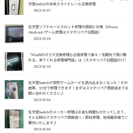
天堂Switchの本体スライドレール交換修理
2023-12-07
任天堂ソフトカードスロット修理の原因と対策（iPhone
/Android /ゲーム修理はスマホリペア日田店）
2023-10-24
「iPad8のガラス交換修理も出張修理で楽々！玄関先で受け取
れる、来てくれる修理専門店」は（スマホリペア日田店だけ）
2023-10-14
任天堂Switchが突然ゲームカードを読み込まなくなった！その
故障、15分で修理できます！まずはスマホリペア西新店までお
問い合わせください♪
2023-10-06
任天堂Switchのメーカー修理はお金も時間もかかってしまう...
そんな時はスマホリペア西新店へ！即日修理、地域最安値でご
案内いたします♪
2023-10-04