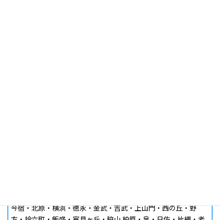
（対応可能時間：10時〜21時）
西新店
■
店舗より5キロ圏内 出張料金 無料
福岡市 〈中央区/城南区/早良区/西区〉
小戸・下山門・福重・生の松原・内浜・姪浜・橋本・梅林・七
隈・野芥・片江・長尾・長丘 今泉・天神・春吉・長浜・荒津・
百道・加茂・原・田島・飯倉・松山・神松寺・谷・輝国・田隈
■
店舗より10キロ圏内 出張料金 1,000円
福岡市 ＜東区/博多区/南区＞
今宿・北原・横浜・徳永・金武・吉武・上山門・西の丘・野
方・拾六町・飯盛・室見ヶ丘・脇山 柏原・泉・日佐・片縄・老