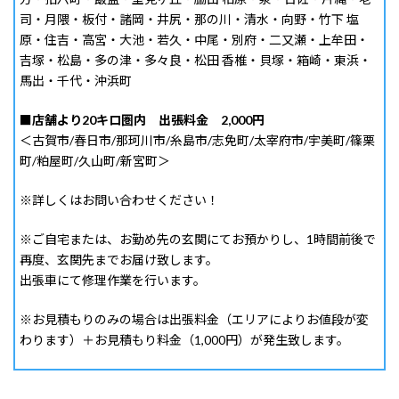
司・月隈・板付・諸岡・井尻・那の川・清水・向野・竹下 塩
原・住吉・高宮・大池・若久・中尾・別府・二又瀬・上牟田・
吉塚・松島・多の津・多々良・松田 香椎・貝塚・箱崎・東浜・
馬出・千代・沖浜町
■
店舗より20キロ圏内 出張料金 2,000円
＜古賀市/春日市/那珂川市/糸島市/志免町/太宰府市/宇美町/篠栗
町/粕屋町/久山町/新宮町＞
※詳しくはお問い合わせください！
※ご自宅または、お勤め先の玄関にてお預かりし、1時間前後で
再度、玄関先までお届け致します。
出張車にて修理作業を行います。
※お見積もりのみの場合は出張料金（エリアによりお値段が変
わります）＋お見積もり料金（1,000円）が発生致します。