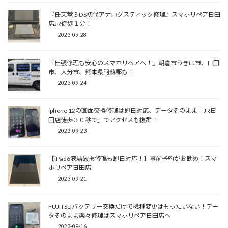
『任天堂３DS初代アナログスティック修理』スマホリペア日田
店JR徒歩１分！
2023-09-28
『出張修理も安心のスマホリペアへ！』朝倉市うきは市、日田
市、大分市、熊本県阿蘇郡も！
2023-09-24
iphone 12の画面交換修理は即日対応、データそのまま「JR日
田店徒歩３０秒で」でアクセスも抜群！
2023-09-23
【iPad6液晶破損修理も即日対応！】事前予約がお勧め！スマ
ホリペア日田店
2023-09-21
FUJITSUバッテリー交換だけで機種変更はもったいない！デー
タそのまま楽々修理はスマホリペア日田店へ
2023-09-16