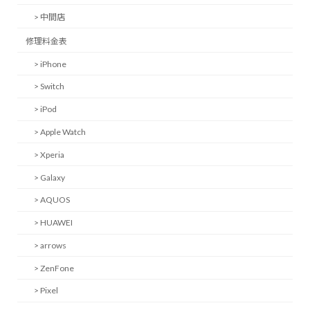
> 中間店
修理料金表
> iPhone
> Switch
> iPod
> Apple Watch
> Xperia
> Galaxy
> AQUOS
> HUAWEI
> arrows
> ZenFone
> Pixel