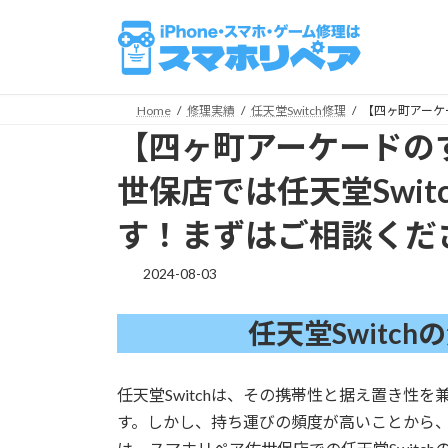
コ
ナ
ン
ビ
テ
ゲ
ン
ー
ツ
シ
Home
修理実績
任天堂Switch修理
【四ヶ町アーケ
へ
ョ
【四ヶ町アーケードの
ス
ン
キ
に
世保店では任天堂Swi
ッ
移
す！まずはご相談くだ
プ
動
2024-08-03
任天堂Switc
任天堂Switchは、その携帯性と据え置き性
す。しかし、持ち運びの頻度が高いことから