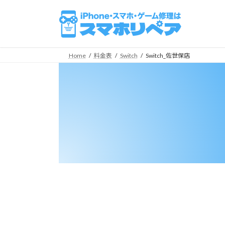
コ
ナ
ン
ビ
テ
ゲ
ン
ー
ツ
シ
Home
料金表
Switch
Switch_佐世保店
へ
ョ
ス
ン
キ
に
ッ
移
プ
動