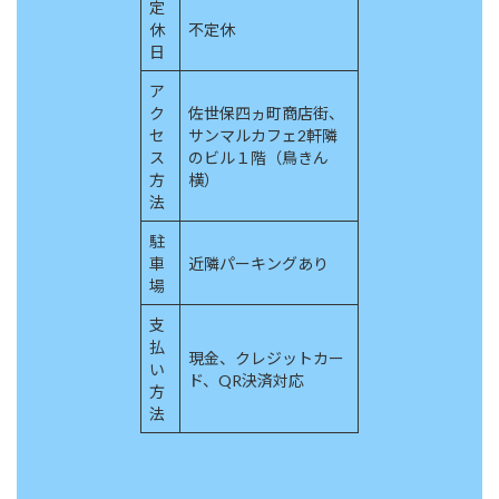
定
休
不定休
日
ア
ク
佐世保四ヵ町商店街、
セ
サンマルカフェ2軒隣
ス
のビル１階（鳥きん
方
横）
法
駐
車
近隣パーキングあり
場
支
払
現金、クレジットカー
い
ド、QR決済対応
方
法