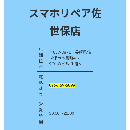
スマホリペア佐
世保店
店
〒857-0871 長崎県佐
舗
世保市本島町4-2
住
SOHOビル １階A
所
電
話
0956-59-5899
番
号
営
業
10:00～21:00
時
間