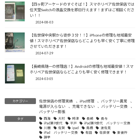
【四ヶ町アーケードのすぐそば！】スマホリペア佐世保店では
任天堂Switchの液晶交換を即日行えます！まずはご相談くださ
い！！
2024-08-03
【佐世保中央駅から徒歩３分！！】iPhoneの修理も地域最安
値！スマホリペア佐世保店ならどこよりも早く安く丁寧に修理
させていただきます！
2024-07-29
【長崎県随一の修理店！】Androidの修理も地域最安値！スマ
ホリペア佐世保店ならどこよりも早く安く修理できます！
2024-03-05
佐世保店の修理実績
、
iPad修理
、
バッテリー異常
、
カテゴリー
電源が入らない
、
充電できない
、
バッテリー交換
、
バッテリー膨張
西海
大村
時津
長崎
長与
タグ
iPad第9世代
平戸
iPad第9世代 バッテリー交換
川棚
佐賀
ipad
鳥栖
波佐見
iPad バッテリー交換
有田
佐世保
東彼杵
諫早