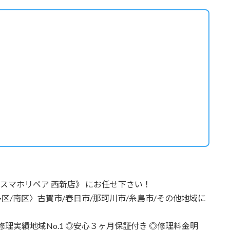
張修理は 《スマホリペア 西新店》 にお任せ下さい！
多区/南区〉古賀市/春日市/那珂川市/糸島市/その他地域に
理実績地域No.1 ◎安心３ヶ月保証付き ◎修理料金明