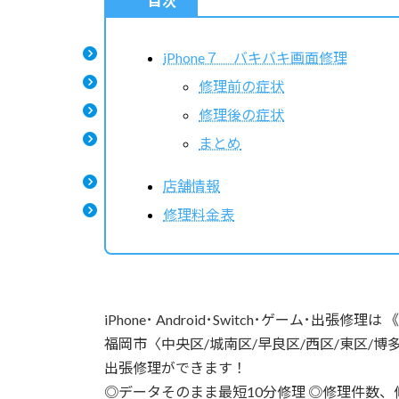
目次
iPhone７ バキバキ画面修理
修理前の症状
修理後の症状
まとめ
店舗情報
修理料金表
iPhone･ Android･Switch･ゲーム･出
福岡市〈中央区/城南区/早良区/西区/東区/博
出張修理ができます！
◎データそのまま最短10分修理 ◎修理件数、修