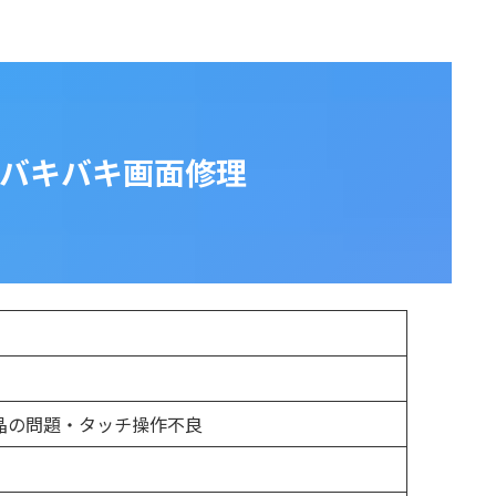
７ バキバキ画面修理
晶の問題・タッチ操作不良