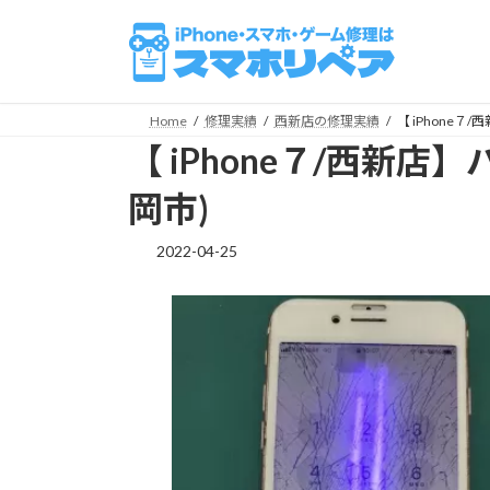
コ
ナ
ン
ビ
テ
ゲ
ン
ー
ツ
シ
Home
修理実績
西新店の修理実績
【 iPhone
へ
ョ
【 iPhone７/西新
ス
ン
キ
に
岡市)
ッ
移
プ
動
2022-04-25