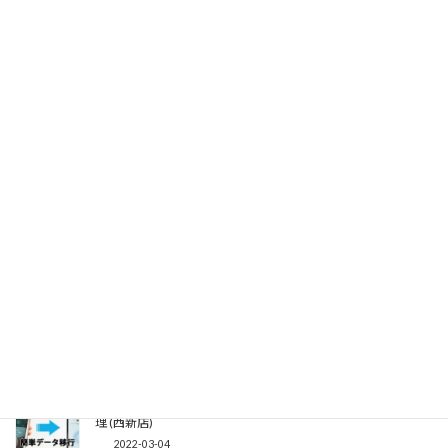
【 iPhone修理】起動しなくなる原因、バッテリー交換/出張修
理可 (西新店)
2022-03-18
【 iPhone】「マスク姿でFace ID解除」とユニバーサルコント
ロールが利用可能に！？ (西新店)
2022-03-15
【 iPhone修理】画面交換バッテリー交換同時修理割引行ってま
す！/出張修理も受付中！ (西新店)
2022-03-11
【ガラスコーティング】画面保護はガラスコーティングでいか
がでしょうか？ (西新店)
2022-03-05
【 iPhoneデータ移行】データ移行方法と気をつける事/出張修
理 (西新店)
2022-03-04