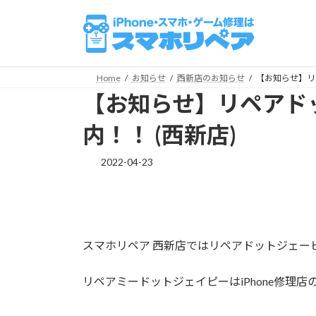
コ
ナ
ン
ビ
テ
ゲ
ン
ー
ツ
シ
Home
お知らせ
西新店のお知らせ
【お知らせ】リ
へ
ョ
【お知らせ】リペアド
ス
ン
キ
に
内！！ (西新店)
ッ
移
プ
動
2022-04-23
スマホリペア 西新店ではリペアドットジェー
リペアミードットジェイピーはiPhone修理