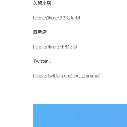
久留米店
https://lin.ee/BPKkkeM
西新店
https://lin.ee/EP847NL
Twitter↓
https://twitter.com/ripea_kurume/