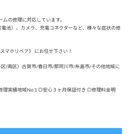
・ゲームの修理に対応しています。
（電池）、カメラ、充電コネクターなど、様々な症状の修
張修理は 《スマホリペア》 にお任せ下さい！
多区/南区〉古賀市/春日市/那珂川市/糸島市/その他地域に
理実績地域No.1 ◎安心３ヶ月保証付き ◎修理料金明