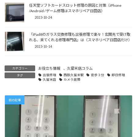
任天堂ソフトカードスロット修理の原因と対策（iPhone
/Android /ゲーム修理はスマホリペア日田店）
2023-10-24
「iPad8のガラス交換修理も出張修理で楽々！玄関先で受け取
れる、来てくれる修理専門店」は（スマホリペア日田店だけ）
2023-10-14
お役立ち情報
、
久留米店コラム
カテゴリー
出張修理
西鉄久留米駅
徒歩３分
即日修理
タグ
久留米店
カメラ故障
前の記事