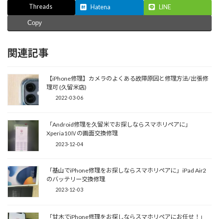
Threads
Hatena
LINE
Copy
関連記事
【iPhone修理】カメラのよくある故障原因と修理方法/出張修
理可 (久留米店)
2022-03-06
「Android修理を久留米でお探しならスマホリペアに」
Xperia10Ⅳの画面交換修理
2023-12-04
「基山でiPhone修理をお探しならスマホリペアに」iPad Air2
のバッテリー交換修理
2023-12-03
「甘木でiPhone修理をお探しならスマホリペアにお任せ！」