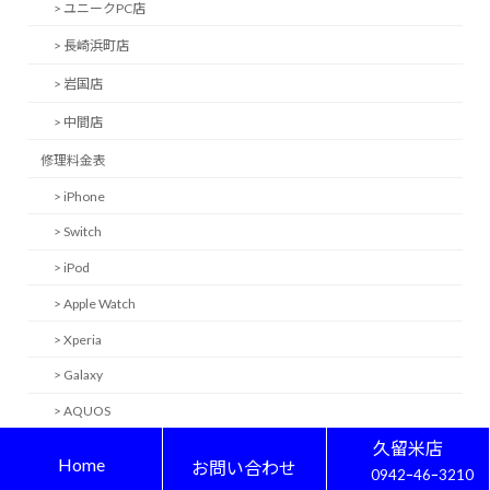
> ユニークPC店
> 長崎浜町店
> 岩国店
> 中間店
修理料金表
> iPhone
> Switch
> iPod
> Apple Watch
> Xperia
> Galaxy
> AQUOS
久留米店
> HUAWEI
Home
お問い合わせ
0942ｰ46ｰ3210
> arrows