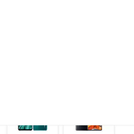
HUAWEI
arrows
ZenFone
Pixel