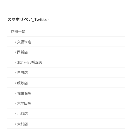
スマホリペア_Twitter
店舗一覧
> 久留米店
> 西新店
> 北九州八幡西店
> 日田店
> 飯塚店
> 佐世保店
> 大牟田店
> 小郡店
> 大村店