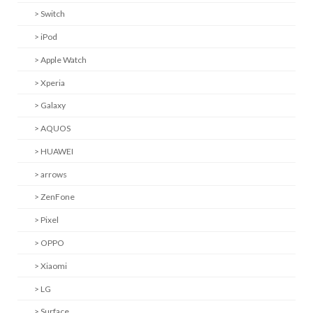
> Switch
> iPod
> Apple Watch
> Xperia
> Galaxy
> AQUOS
> HUAWEI
> arrows
> ZenFone
> Pixel
> OPPO
> Xiaomi
> LG
> Surface