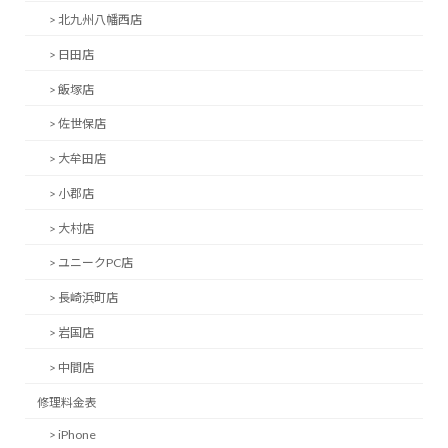
> 北九州八幡西店
> 日田店
> 飯塚店
> 佐世保店
> 大牟田店
> 小郡店
> 大村店
> ユニークPC店
> 長崎浜町店
> 岩国店
> 中間店
修理料金表
> iPhone