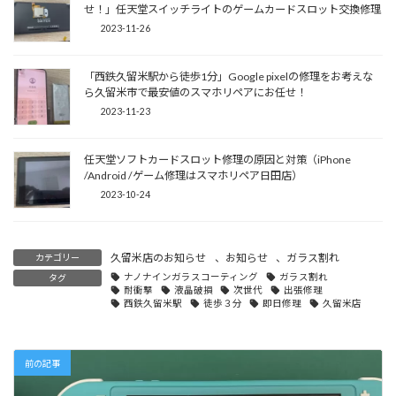
せ！」任天堂スイッチライトのゲームカードスロット交換修理
2023-11-26
「西鉄久留米駅から徒歩1分」Google pixelの修理をお考えな
ら久留米市で最安値のスマホリペアにお任せ！
2023-11-23
任天堂ソフトカードスロット修理の原因と対策（iPhone
/Android /ゲーム修理はスマホリペア日田店）
2023-10-24
久留米店のお知らせ
、
お知らせ
、
ガラス割れ
カテゴリー
ナノナインガラスコーティング
ガラス割れ
タグ
耐衝撃
液晶破損
次世代
出張修理
西鉄久留米駅
徒歩３分
即日修理
久留米店
前の記事