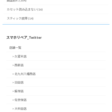
画面割れ (304)
カセット読み込まない (16)
スティック故障 (14)
スマホリペア_Twitter
店舗一覧
> 久留米店
> 西新店
> 北九州八幡西店
> 日田店
> 飯塚店
> 佐世保店
> 大牟田店