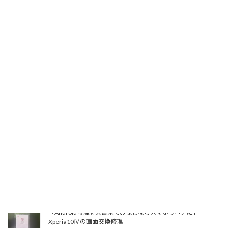
Facebook
X
Bluesky
Threads
Hatena
LINE
Copy
関連記事
【iPad（アイパッド）修理を久留米でお探しならスマホリペア
にお任せ）iPad9のガラス交換修理
2024-03-21
iPhone修理の画面が割れた時は・・・スマホリペア久留米店に
お任せ！（iPhoneXR画面交換修理）
2024-03-13
「Android修理を久留米でお探しならスマホリペアに」
Xperia10Ⅳの画面交換修理