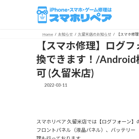
コ
ナ
ン
ビ
テ
ゲ
ン
ー
ツ
シ
Home
お知らせ
久留米店のお知らせ
【スマホ修理
へ
ョ
【スマホ修理】ログフ
ス
ン
キ
に
換できます！/Andro
ッ
移
可 (久留米店)
プ
動
2022-03-11
スマホリペア 久留米店では【ログフォーン】
フロントパネル（液晶パネル）、バッテリー
理も行っております。