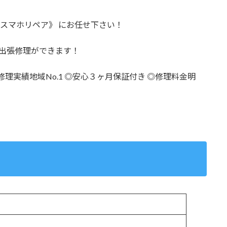
張修理は 《スマホリペア》 にお任せ下さい！
に出張修理ができます！
理実績地域No.1 ◎安心３ヶ月保証付き ◎修理料金明