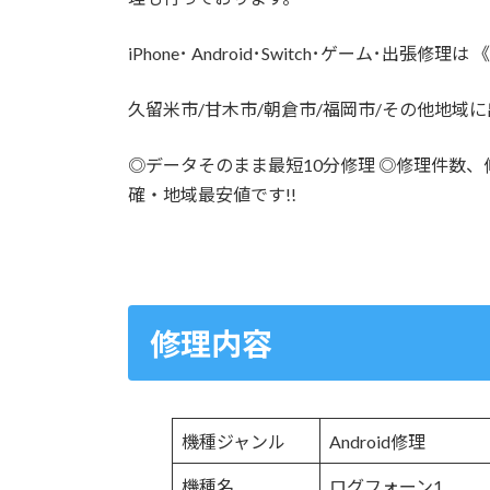
iPhone･ Android･Switch･ゲーム･出
久留米市/甘木市/朝倉市/福岡市/その他地域
◎データそのまま最短10分修理 ◎修理件数、修
確・地域最安値です!!
修理内容
機種ジャンル
Android修理
機種名
ログフォーン1