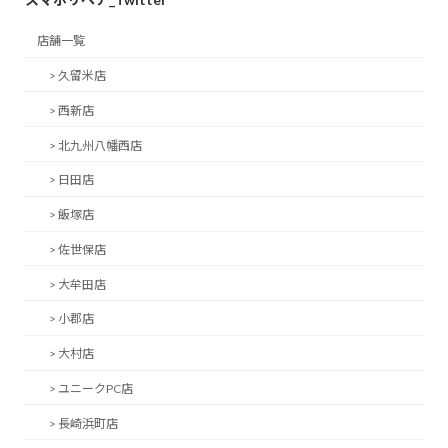
店舗一覧
> 久留米店
> 西新店
> 北九州八幡西店
> 日田店
> 飯塚店
> 佐世保店
> 大牟田店
> 小郡店
> 大村店
> ユニークPC店
> 長崎浜町店