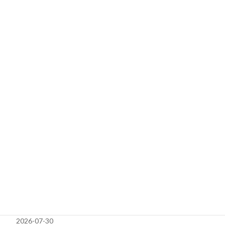
2022-01-13
次の記事
【出張修理】小郡市Switch lite スティック交換修理！ （久留米店）
2022-01-22
検索
最近の投稿
充電の減りが早い、画面が映らない・・・Nintendo Switch Lite
修理ならスマホリペア西新店へ！
2026-07-30