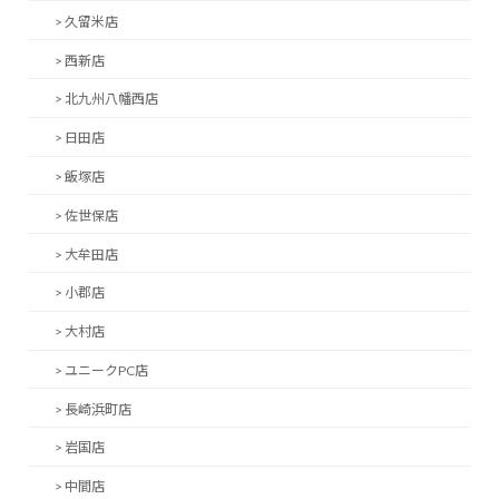
> 久留米店
> 西新店
> 北九州八幡西店
> 日田店
> 飯塚店
> 佐世保店
> 大牟田店
> 小郡店
> 大村店
> ユニークPC店
> 長崎浜町店
> 岩国店
> 中間店