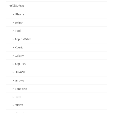
修理料金表
> iPhone
> Switch
> iPod
> Apple Watch
> Xperia
> Galaxy
> AQUOS
> HUAWEI
> arrows
> ZenFone
> Pixel
> OPPO