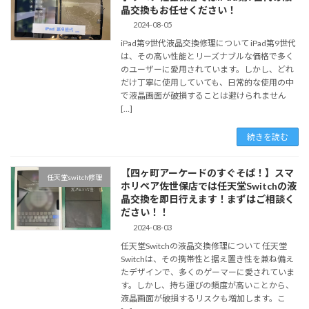
晶交換もお任せください！
2024-08-05
iPad第9世代液晶交換修理について iPad第9世代
は、その高い性能とリーズナブルな価格で多く
のユーザーに愛用されています。しかし、どれ
だけ丁寧に使用していても、日常的な使用の中
で液晶画面が破損することは避けられません
[…]
続きを読む
【四ヶ町アーケードのすぐそば！】スマ
任天堂switch修理
ホリペア佐世保店では任天堂Switchの液
晶交換を即日行えます！まずはご相談く
ださい！！
2024-08-03
任天堂Switchの液晶交換修理について 任天堂
Switchは、その携帯性と据え置き性を兼ね備え
たデザインで、多くのゲーマーに愛されていま
す。しかし、持ち運びの頻度が高いことから、
液晶画面が破損するリスクも増加します。こ