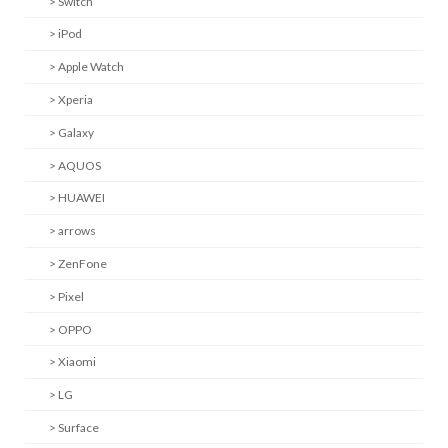
> Switch
> iPod
> Apple Watch
> Xperia
> Galaxy
> AQUOS
> HUAWEI
> arrows
> ZenFone
> Pixel
> OPPO
> Xiaomi
> LG
> Surface