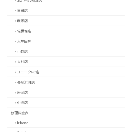
> 北九州八幡西店
> 日田店
> 飯塚店
> 佐世保店
> 大牟田店
> 小郡店
> 大村店
> ユニークPC店
> 長崎浜町店
> 岩国店
> 中間店
修理料金表
> iPhone