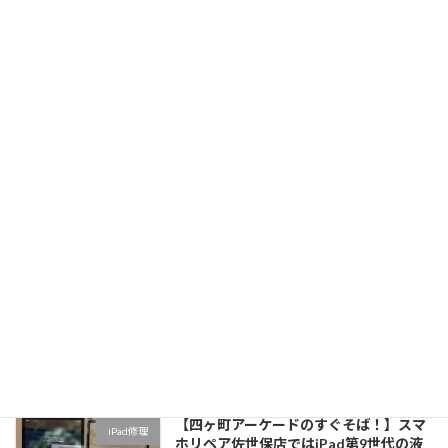
サイズと高いパフォーマンスで人気のスマート
フォンですが、長期間使用しているとバッテリ
ーの劣化が避けられません。 […]
続きを読む
【四ヶ町アーケードのすぐそば！】安
iPhone修理
心・信頼できるスマホリペア佐世保店
で、iPhone7 Plusの液晶交換修理をお任
せください！
2024-08-20
iPhone7 Plus液晶交換修理について Phone7
Plusは、発売から数年が経過しているモデルで
すが、依然として多くのユーザーに愛用されて
います。しかし、長期間使用していると、液晶
画面のトラブルに悩まされること […]
続きを読む
【四ヶ町アーケードのすぐそば！】スマ
iPad修理
ホリペア佐世保店ではiPad第9世代の液