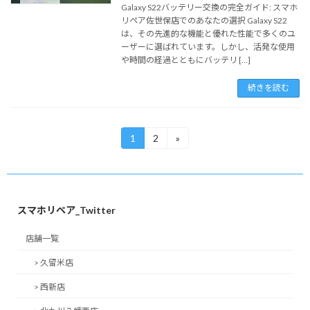
Galaxy S22バッテリー交換の完全ガイド: スマホ
リペア佐世保店でのあなたの選択 Galaxy S22
は、その先進的な機能と優れた性能で多くのユ
ーザーに選ばれています。しかし、活発な使用
や時間の経過とともにバッテリ […]
続きを読む
投
1
2
»
固
固
定
定
稿
ペ
ペ
ー
ー
の
ジ
ジ
ペ
スマホリペア_Twitter
ー
店舗一覧
ジ
> 久留米店
送
> 西新店
り