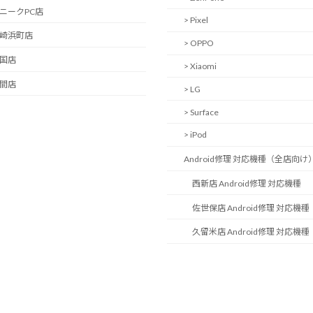
ユニークPC店
> Pixel
長崎浜町店
> OPPO
岩国店
> Xiaomi
中間店
> LG
> Surface
> iPod
Android修理 対応機種（全店向け
西新店 Android修理 対応機種
佐世保店 Android修理 対応機種
久留米店 Android修理 対応機種