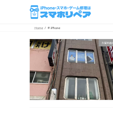
コ
ナ
ン
ビ
テ
ゲ
ン
ー
ツ
シ
Home
＃ iPhone
へ
ョ
ス
ン
久留米店
キ
に
ッ
移
プ
動