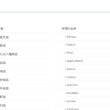
一覧
修理料金表
> iPhone
久留米店
> Switch
西新店
> iPod
北九州八幡西店
> Apple Watch
日田店
> Xperia
飯塚店
> Galaxy
佐世保店
> AQUOS
大牟田店
> HUAWEI
小郡店
> arrows
大村店
> ZenFone