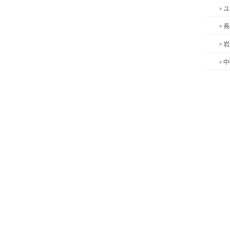
> 
> 
> 
> 