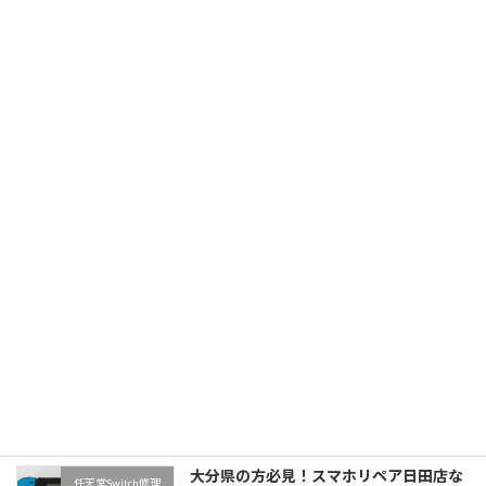
任天堂Switch有機ELモデルの液晶交換修理につ
いて 任天堂Switchは、多くのゲーマーに愛され
るポータブルゲーム機として、その利便性と楽
しさで圧倒的な人気を誇ります。そして、2021
年に発売された「任天堂Switc […]
続きを読む
「朝倉でiPhone修理をお探しならスマホ
iPhone修理
リペア久留米店で！」iPhone11の画面
交換修理
2023-12-01
スマホリペア久留米店で、iPhone 11の液晶ト
ラブルを即解決！ iPhone 11の液晶が破損した
場合、ただの美観の問題に留まらず、タッチ操
作の不具合や表示の問題にも繋がります。これ
は日常生活において大きな不便をもた […]
続きを読む
大分県の方必見！スマホリペア日田店な
任天堂Switch修理