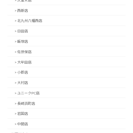
> 久留米店
> 西新店
> 北九州八幡西店
> 日田店
> 飯塚店
> 佐世保店
> 大牟田店
> 小郡店
> 大村店
> ユニークPC店
> 長崎浜町店
> 岩国店
> 中間店