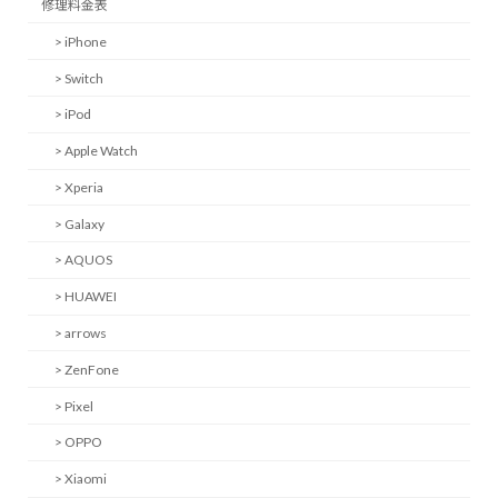
修理料金表
> iPhone
> Switch
> iPod
> Apple Watch
> Xperia
> Galaxy
> AQUOS
> HUAWEI
> arrows
> ZenFone
> Pixel
> OPPO
> Xiaomi