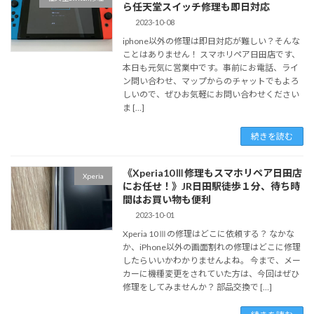
ら任天堂スイッチ修理も即日対応
2023-10-08
iphone以外の修理は即日対応が難しい？そんな
ことはありません！ スマホリペア日田店です、
本日も元気に営業中です。事前にお電話、ライ
ン問い合わせ、マップからのチャットでもよろ
しいので、ぜひお気軽にお問い合わせください
ま […]
続きを読む
《Xperia10Ⅲ修理もスマホリペア日田店
Xperia
にお任せ！》JR日田駅徒歩１分、待ち時
間はお買い物も便利
2023-10-01
Xperia 10Ⅲの修理はどこに依頼する？ なかな
か、iPhone以外の画面割れの修理はどこに修理
したらいいかわかりませんよね。 今まで、メー
カーに機種変更をされていた方は、今回はぜひ
修理をしてみませんか？ 部品交換で […]