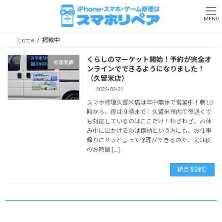
コ
ナ
ン
ビ
MENU
テ
ゲ
ン
ー
Home
掲載中
ツ
シ
へ
ョ
くらしのマーケット開始！予約が完全オ
修理実績
ス
ン
ンラインでできるようになりました！
キ
に
（久留米店）
ッ
移
2022-02-21
プ
動
スマホ修理久留米店は年中無休で営業中！朝10
時から、夜は９時まで！久留米市内で夜遅くで
も対応しているのはここだけ！わざわざ、お休
み中に出かけるのは億劫という方にも、お仕事
帰りにサッとよって修理ができるので、実は夜
のお時間 […]
続きを読む