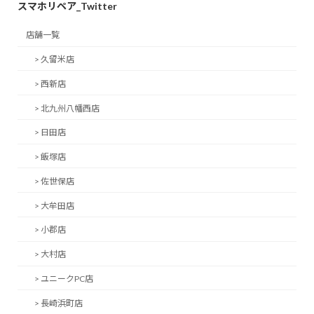
スマホリペア_Twitter
店舗一覧
> 久留米店
> 西新店
> 北九州八幡西店
> 日田店
> 飯塚店
> 佐世保店
> 大牟田店
> 小郡店
> 大村店
> ユニークPC店
> 長崎浜町店