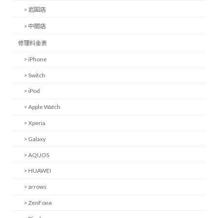
> 岩国店
> 中間店
修理料金表
> iPhone
> Switch
> iPod
> Apple Watch
> Xperia
> Galaxy
> AQUOS
> HUAWEI
> arrows
> ZenFone