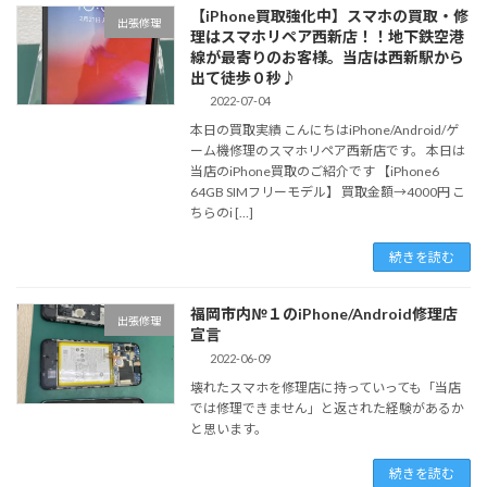
【iPhone買取強化中】スマホの買取・修
出張修理
理はスマホリペア西新店！！地下鉄空港
線が最寄りのお客様。当店は西新駅から
出て徒歩０秒♪
2022-07-04
本日の買取実績 こんにちはiPhone/Android/ゲ
ーム機修理のスマホリペア西新店です。 本日は
当店のiPhone買取のご紹介です 【iPhone6
64GB SIMフリーモデル】 買取金額→4000円 こ
ちらのi […]
続きを読む
福岡市内№１のiPhone/Android修理店
出張修理
宣言
2022-06-09
壊れたスマホを修理店に持っていっても「当店
では修理できません」と返された経験があるか
と思います。
続きを読む