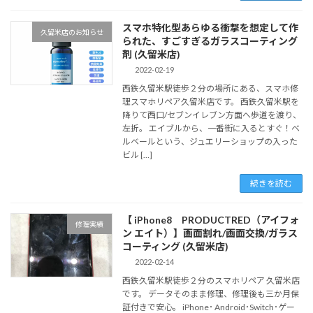
スマホ特化型あらゆる衝撃を想定して作
久留米店のお知らせ
られた、すごすぎるガラスコーティング
剤 (久留米店)
2022-02-19
西鉄久留米駅徒歩２分の場所にある、スマホ修
理スマホリペア久留米店です。 西鉄久留米駅を
降りて西口/セブンイレブン方面へ歩道を渡り、
左折。 エイブルから、一番街に入るとすぐ！ベ
ルベールという、ジュエリーショップの入った
ビル […]
続きを読む
【 iPhone8 PRODUCTRED（アイフォ
修理実績
ン エイト）】画面割れ/画面交換/ガラス
コーティング (久留米店)
2022-02-14
西鉄久留米駅徒歩２分のスマホリペア 久留米店
です。 データそのまま修理、修理後も三か月保
証付きで安心。 iPhone･ Android･Switch･ゲー