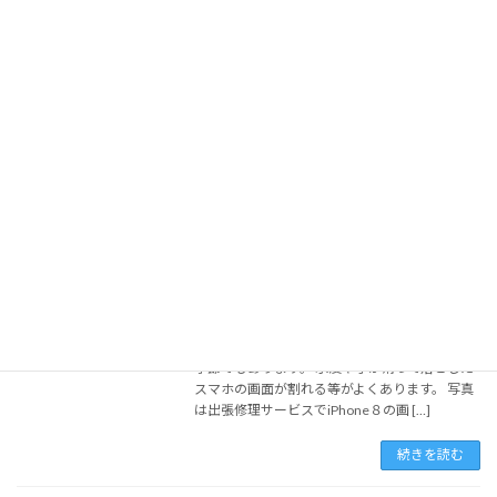
アンドロイド修理・ゲーム修理・アイフォン修
理 久留米でお考えならスマホリペアにお任せ
ください。 当店では他店で取扱っていないよう
なAndroidの修理も行なっております。
AQUOS、Xiaomi、GALAXY、Xper […]
続きを読む
福岡市のiPhone修理はスマホリペア西新
iPhone買取
店！！出張修理サービスで職場・ご自
宅・どこへでもお伺いいたします。最短
15分でスマホトラブルが解決♪
2022-07-06
iPhone８画面交換 今回は出張修理サービスのご
紹介です。 梅雨の時期はスマホが故障しやすい
季節でもあります。 水没や手が滑って落とした
スマホの画面が割れる等がよくあります。 写真
は出張修理サービスでiPhone８の画 […]
続きを読む