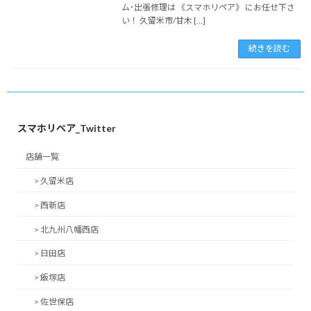
ム･出張修理は 《スマホリペア》 にお任せ下さ
い！ 久留米市/甘木 […]
続きを読む
スマホリペア_Twitter
店舗一覧
> 久留米店
> 西新店
> 北九州八幡西店
> 日田店
> 飯塚店
> 佐世保店