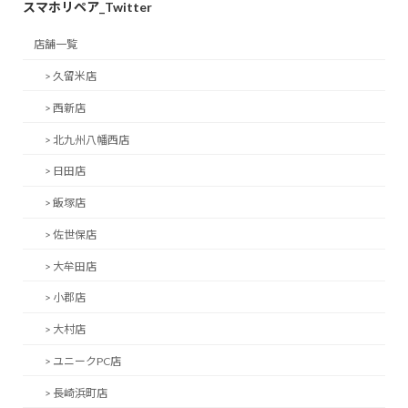
ペ
スマホリペア_Twitter
ー
店舗一覧
ジ
> 久留米店
送
> 西新店
り
> 北九州八幡西店
> 日田店
> 飯塚店
> 佐世保店
> 大牟田店
> 小郡店
> 大村店
> ユニークPC店
> 長崎浜町店