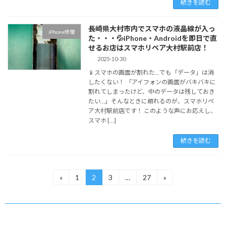
続きを読む
長崎県大村市内でスマホの液晶線が入っ
iPhone修理
た・・・💦iPhone・Androidを即日で直
せるお店はスマホリペア大村駅前店！
2025-10-30
📱スマホの画面が割れた…でも「データ」は消
したくない！ 「アイフォンの画面がバキバキに
割れてしまったけど、中のデータは残しておき
たい…」そんなときに頼れるのが、スマホリペ
ア大村駅前店です！ このような声にお応えし、
スマホ […]
続きを読む
投
«
1
2
3
…
27
»
固
固
固
固
定
定
定
定
稿
ペ
ペ
ペ
ペ
ー
ー
ー
ー
の
ジ
ジ
ジ
ジ