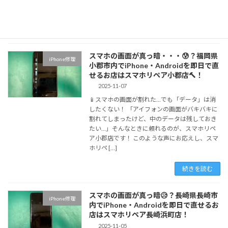
ホリペ […]
続きを読む
スマホの画面が真っ暗・・・😰？福岡県
iPhone修理
小郡市内でiPhone・Androidを即日で直
せるお店はスマホリペア小郡店🔨！
2025-11-07
📱スマホの画面が割れた…でも「データ」は消
したくない！ 「アイフォンの画面がバキバキに
割れてしまったけど、中のデータは残しておき
たい…」そんなときに頼れるのが、スマホリペ
ア小郡店です！ このような声にお応えし、スマ
ホリペ […]
続きを読む
スマホの画面が真っ暗😥？長崎県長崎市
iPhone修理
内でiPhone・Androidを即日で直せるお
店はスマホリペア長崎浜町店！
2025-11-05