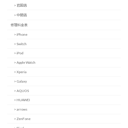
> 岩国店
> 中間店
修理料金表
> iPhone
> Switch
> iPod
> Apple Watch
> Xperia
> Galaxy
> AQUOS
> HUAWEI
> arrows
> ZenFone