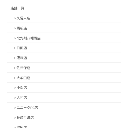
店舗一覧
> 久留米店
> 西新店
> 北九州八幡西店
> 日田店
> 飯塚店
> 佐世保店
> 大牟田店
> 小郡店
> 大村店
> ユニークPC店
> 長崎浜町店
> 岩国店