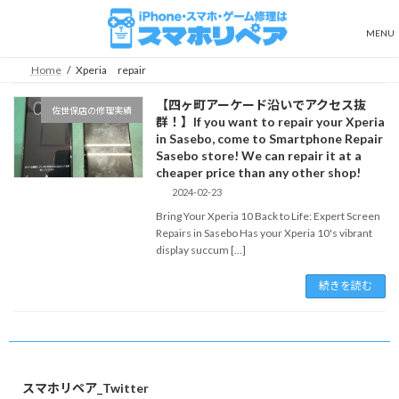
コ
ナ
ン
ビ
MENU
テ
ゲ
ン
ー
Home
Xperia repair
ツ
シ
へ
ョ
【四ヶ町アーケード沿いでアクセス抜
佐世保店の修理実績
ス
ン
群！】If you want to repair your Xperia
キ
に
in Sasebo, come to Smartphone Repair
ッ
移
Sasebo store! We can repair it at a
プ
動
cheaper price than any other shop!
2024-02-23
Bring Your Xperia 10 Back to Life: Expert Screen
Repairs in Sasebo Has your Xperia 10's vibrant
display succum […]
続きを読む
スマホリペア_Twitter