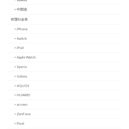
> 中間店
修理料金表
> iPhone
> Switch
> iPod
> Apple Watch
> Xperia
> Galaxy
> AQUOS
> HUAWEI
> arrows
> ZenFone
> Pixel