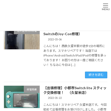
コ
ナ
ン
ビ
MENU
テ
ゲ
ン
ー
Home
Switch lite
ツ
シ
へ
ョ
Switch修理はスマホリペアに！（任天堂
任天堂Switch修理
ス
ン
SwitchのJoy-Con修理）
キ
に
2022-05-06
ッ
移
こんにちは！ 西鉄久留米駅の徒歩1分の場所に
プ
動
あります。スマホリペアです！ 当店では
iPhone/ Android/Switch/iPad/iPodの修理を承っ
ております！ お困りの方は一度ご相談くださ
い！ ちなみに今日は […]
続きを読む
【出張修理】小郡市Switch lite スティッ
修理実績
ク交換修理！ （久留米店）
2022-01-22
こんにちは！スマホリペア 久留米店です。 今回
初めて出張修理をお受け付けしました。 小郡市