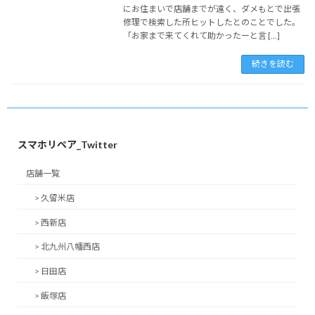
にお住まいで店舗までが遠く、ダメもとで出張
修理で検索した所ヒットしたとのことでした。
「お家まで来てくれて助かったーと言 […]
続きを読む
スマホリペア_Twitter
店舗一覧
> 久留米店
> 西新店
> 北九州八幡西店
> 日田店
> 飯塚店