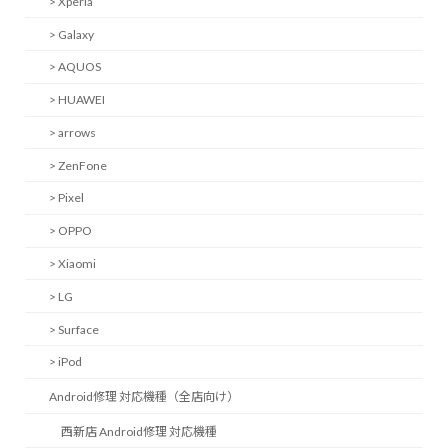
> Xperia
> Galaxy
> AQUOS
> HUAWEI
> arrows
> ZenFone
> Pixel
> OPPO
> Xiaomi
> LG
> Surface
> iPod
Android修理 対応機種（全店向け）
西新店 Android修理 対応機種