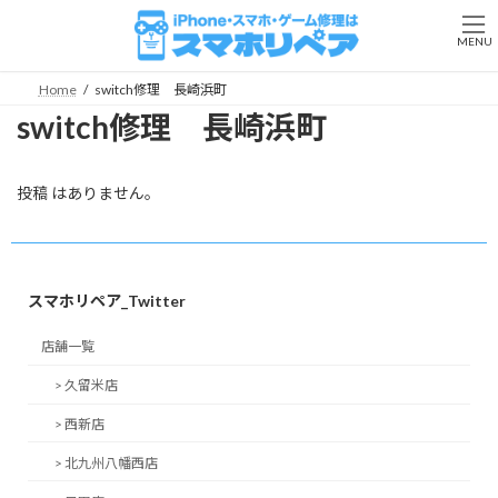
コ
ナ
ン
ビ
MENU
テ
ゲ
ン
ー
Home
switch修理 長崎浜町
ツ
シ
switch修理 長崎浜町
へ
ョ
ス
ン
キ
に
ッ
移
投稿 はありません。
プ
動
スマホリペア_Twitter
店舗一覧
> 久留米店
> 西新店
> 北九州八幡西店