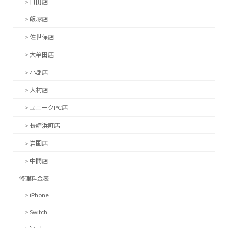
> 日田店
> 飯塚店
> 佐世保店
> 大牟田店
> 小郡店
> 大村店
> ユニークPC店
> 長崎浜町店
> 岩国店
> 中間店
修理料金表
> iPhone
> Switch