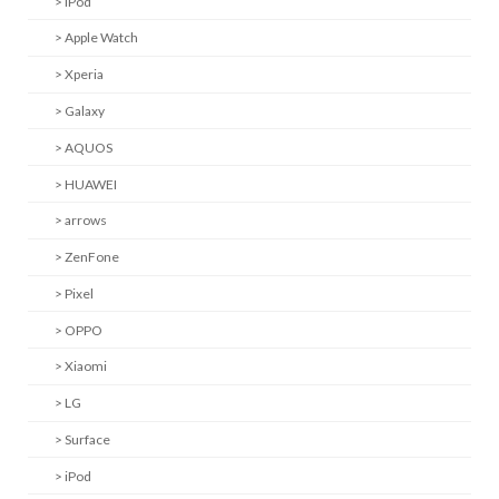
> iPod
> Apple Watch
> Xperia
> Galaxy
> AQUOS
> HUAWEI
> arrows
> ZenFone
> Pixel
> OPPO
> Xiaomi
> LG
> Surface
> iPod