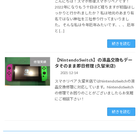
こんにちは！スマホ修理スマホリペアです！
2022年になりもう十日ほど経ちますが初詣はし
っかりと行かれましたか？ 私は地元のあまり有
名ではない神社を三社参り行ってまいりまし
た。 そんな私は今年厄年みたいです、、、 厄年
と […]
続きを読む
【NintendoSwitch】の液晶交換もデー
修理実績
タそのまま即日修理 (久留米店)
2021-12-14
スマホリペア 久留米店ではNintendoSwitchの液
晶交換修理に対応しています。NintendoSwitch
の修理でお困りのことがございましたらお気軽
にご相談下さい！
続きを読む