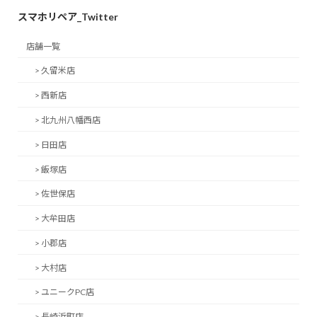
スマホリペア_Twitter
店舗一覧
> 久留米店
> 西新店
> 北九州八幡西店
> 日田店
> 飯塚店
> 佐世保店
> 大牟田店
> 小郡店
> 大村店
> ユニークPC店
> 長崎浜町店