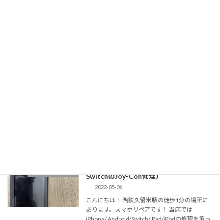
続きを読む
任天堂Switch充電部分交換修理（充電が
任天堂Switch修理
出来ない、TV出力出来ない）iPhone修
理・スマホ修理をするなら西鉄久留米駅
から徒歩1分のスマホリペアにお任せ！
2022-07-04
久留米市でiPhone修理・iPad修理・Android修
理・ゲーム修理を行っているスマホリペアで
す。 当店ではiPhone修理以外にもゲーム修理も
行なっております。 ゲーム修理は主に任天堂
Switch・Switch l […]
続きを読む
Switch修理はスマホリペアに！（任天堂
任天堂Switch修理
SwitchのJoy-Con修理）
2022-05-06
こんにちは！ 西鉄久留米駅の徒歩1分の場所に
あります。スマホリペアです！ 当店では
iPhone/ Android/Switch/iPad/iPodの修理を承っ