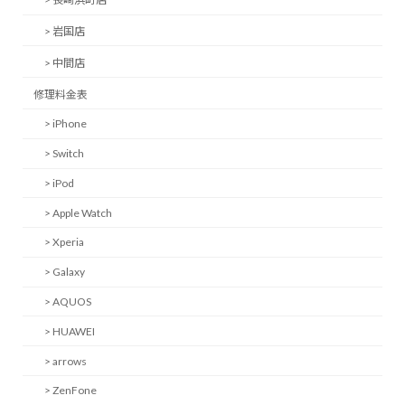
> 岩国店
> 中間店
修理料金表
> iPhone
> Switch
> iPod
> Apple Watch
> Xperia
> Galaxy
> AQUOS
> HUAWEI
> arrows
> ZenFone