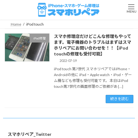
コ
ナ
ン
ビ
MENU
テ
ゲ
ン
ー
Home
iPod touch
ツ
シ
へ
ョ
スマホ修理店だけどこんな修理もやって
iPod修理
ス
ン
ます。電子機器のトラブルはまずはスマ
キ
に
ホリペアにお問い合わせを！！【iPod
ッ
移
touchの修理も受付可能】
プ
動
2022-07-19
iPod touch 第7世代 スマホリペアではiPhone・
Androidの他に iPad・Apple watch・iPod・ゲー
ム機なども修理も受付可能です。 本日はiPod
touch第7世代の画面修理のご依頼があ […]
続きを読む
スマホリペア_Twitter