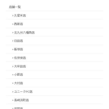
店舗一覧
> 久留米店
> 西新店
> 北九州八幡西店
> 日田店
> 飯塚店
> 佐世保店
> 大牟田店
> 小郡店
> 大村店
> ユニークPC店
> 長崎浜町店
> 岩国店