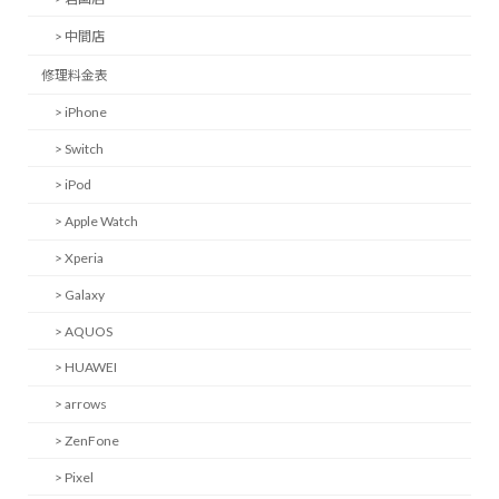
> 中間店
修理料金表
> iPhone
> Switch
> iPod
> Apple Watch
> Xperia
> Galaxy
> AQUOS
> HUAWEI
> arrows
> ZenFone
> Pixel