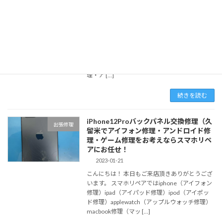
応！
2023-02-05
こんばんは！ 本日もご来店頂きありがとうござ
います。当店では予約なしでのご来店でも修理
は対応可能ですが、ご予約頂くとよりスムーズ
にご対応させて頂きますのでお気軽にお問い合
わせください♪ スマホリペアではアイフォン修
理・ア […]
続きを読む
iPhone12Proバックパネル交換修理（久
出張修理
留米でアイフォン修理・アンドロイド修
理・ゲーム修理をお考えならスマホリペ
アにお任せ！
2023-01-21
こんにちは！ 本日もご来店頂きありがとうござ
います。 スマホリペアではiphone（アイフォン
修理）ipad（アイパッド修理）ipod（アイポッ
ド修理）applewatch（アップルウォッチ修理）
macbook修理（マッ […]