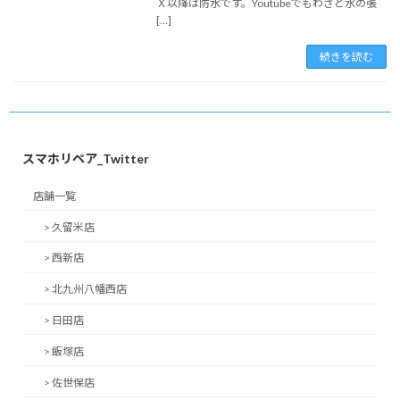
Ｘ以降は防水です。Youtubeでもわざと水の張
[…]
続きを読む
スマホリペア_Twitter
店舗一覧
> 久留米店
> 西新店
> 北九州八幡西店
> 日田店
> 飯塚店
> 佐世保店