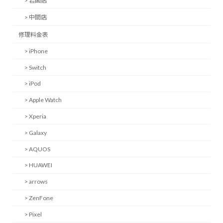
> 岩国店
> 中間店
修理料金表
> iPhone
> Switch
> iPod
> Apple Watch
> Xperia
> Galaxy
> AQUOS
> HUAWEI
> arrows
> ZenFone
> Pixel