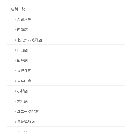
店舗一覧
> 久留米店
> 西新店
> 北九州八幡西店
> 日田店
> 飯塚店
> 佐世保店
> 大牟田店
> 小郡店
> 大村店
> ユニークPC店
> 長崎浜町店