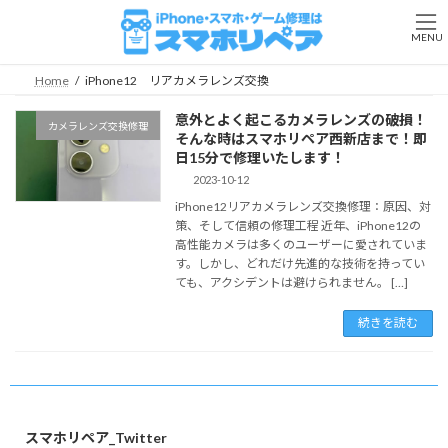
コ
ナ
ン
ビ
MENU
テ
ゲ
ン
ー
Home
iPhone12 リアカメラレンズ交換
ツ
シ
へ
ョ
意外とよく起こるカメラレンズの破損！
カメラレンズ交換修理
ス
ン
そんな時はスマホリペア西新店まで！即
キ
に
日15分で修理いたします！
ッ
移
2023-10-12
プ
動
iPhone12リアカメラレンズ交換修理：原因、対
策、そして信頼の修理工程 近年、iPhone12の
高性能カメラは多くのユーザーに愛されていま
す。しかし、どれだけ先進的な技術を持ってい
ても、アクシデントは避けられません。 […]
続きを読む
スマホリペア_Twitter