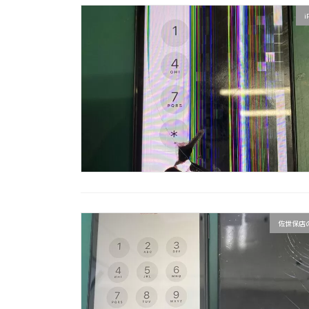
i
佐世保店