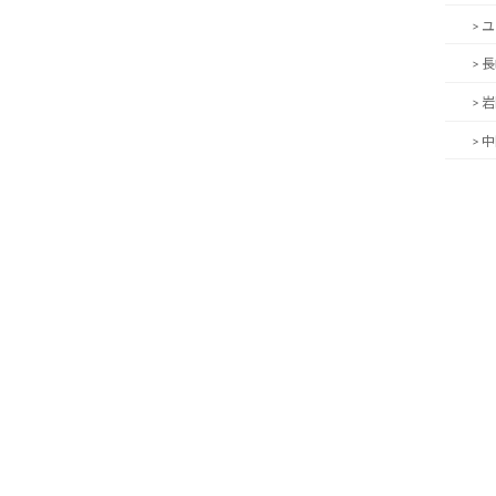
> 
> 
> 
> 