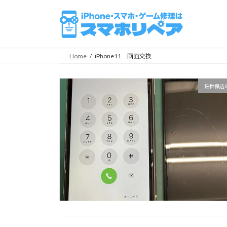
コ
ナ
ン
ビ
テ
ゲ
ン
ー
ツ
シ
Home
iPhone11 画面交換
へ
ョ
ス
ン
佐世保店
キ
に
ッ
移
プ
動