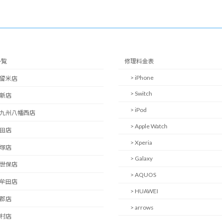
一覧
修理料金表
> iPhone
久留米店
> Switch
西新店
> iPod
北九州八幡西店
> Apple Watch
日田店
> Xperia
飯塚店
> Galaxy
佐世保店
> AQUOS
大牟田店
> HUAWEI
小郡店
> arrows
大村店