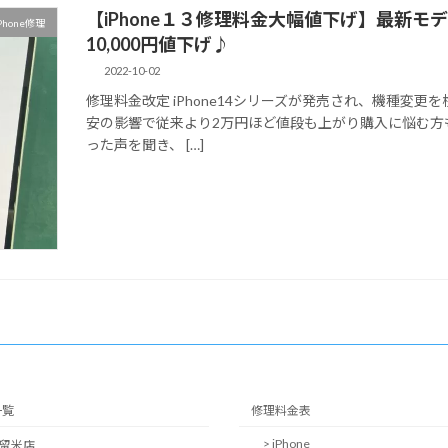
【iPhone１３修理料金大幅値下げ】最新モデ
Phone修理
10,000円値下げ♪
2022-10-02
修理料金改定 iPhone14シリーズが発売され、機種変
安の影響で従来より2万円ほど値段も上がり購入に悩む方
った声を聞き、 […]
一覧
修理料金表
> iPhone
久留米店