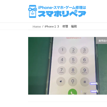
コ
ナ
ン
ビ
テ
ゲ
ン
ー
ツ
シ
Home
iPhone１３ 修理 福岡
へ
ョ
ス
ン
飯塚店
キ
に
ッ
移
プ
動