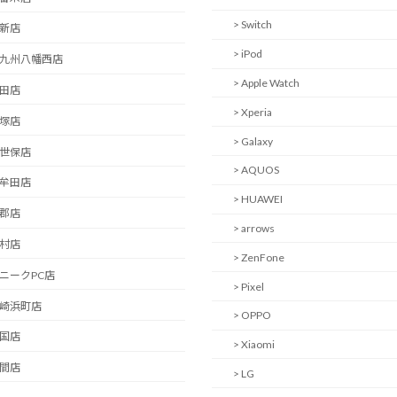
> Switch
西新店
> iPod
北九州八幡西店
> Apple Watch
日田店
> Xperia
飯塚店
> Galaxy
佐世保店
> AQUOS
大牟田店
> HUAWEI
小郡店
> arrows
大村店
> ZenFone
ユニークPC店
> Pixel
長崎浜町店
> OPPO
岩国店
> Xiaomi
中間店
> LG