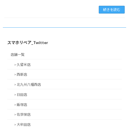
続きを読む
スマホリペア_Twitter
店舗一覧
> 久留米店
> 西新店
> 北九州八幡西店
> 日田店
> 飯塚店
> 佐世保店
> 大牟田店