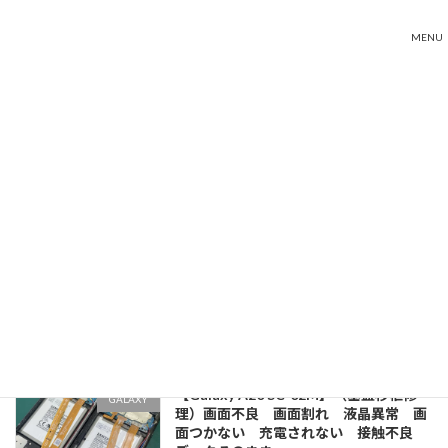
コ
ナ
ン
ビ
MENU
テ
ゲ
ン
ー
Home
iPhone買取
ツ
シ
へ
ョ
iPhone5S バッテリー交換でまだまだ
iPhone修理
ス
ン
使えます！！iPhone・スマホの即日バッ
キ
に
テリー交換なら「iPhone修理 西新」で
ッ
移
検索♪
プ
動
2022-07-24
iPhone修理なら即日最短で 現在まででiPhone
シリーズは１３まで 登場しており、日本人での
iPhoneユーザーは かなり多く、修理の多くは
iPhoneです。 そこで当店では殆どのiPhoneシリ
ーズの部品を 店内 […]
続きを読む
【Galaxy A20 SC-02M】（基盤移植修
GALAXY
理）画面不良 画面割れ 液晶異常 画
面つかない 充電されない 接触不良