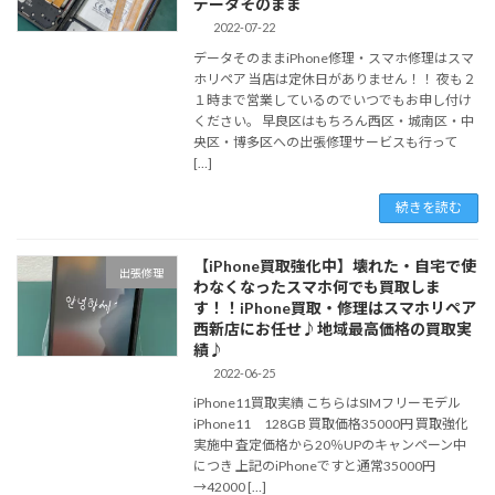
データそのまま
2022-07-22
データそのままiPhone修理・スマホ修理はスマ
ホリペア 当店は定休日がありません！！ 夜も２
１時まで営業しているのでいつでもお申し付け
ください。 早良区はもちろん西区・城南区・中
央区・博多区への出張修理サービスも行って
[…]
続きを読む
【iPhone買取強化中】壊れた・自宅で使
出張修理
わなくなったスマホ何でも買取しま
す！！iPhone買取・修理はスマホリペア
西新店にお任せ♪地域最高価格の買取実
績♪
2022-06-25
iPhone11買取実績 こちらはSIMフリーモデル
iPhone11 128GB 買取価格35000円 買取強化
実施中 査定価格から20％UPのキャンペーン中
につき 上記のiPhoneですと通常35000円
→42000 […]