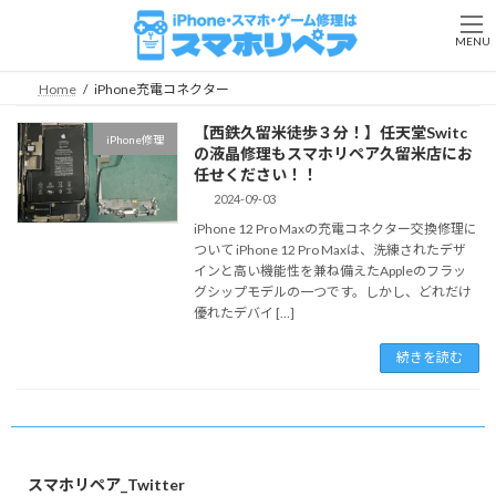
コ
ナ
ン
ビ
MENU
テ
ゲ
ン
ー
Home
iPhone充電コネクター
ツ
シ
へ
ョ
【西鉄久留米徒歩３分！】任天堂Switc
iPhone修理
ス
ン
の液晶修理もスマホリペア久留米店にお
キ
に
任せください！！
ッ
移
2024-09-03
プ
動
iPhone 12 Pro Maxの充電コネクター交換修理に
ついて iPhone 12 Pro Maxは、洗練されたデザ
インと高い機能性を兼ね備えたAppleのフラッ
グシップモデルの一つです。しかし、どれだけ
優れたデバイ […]
続きを読む
スマホリペア_Twitter