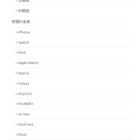
> 岩国店
> 中間店
修理料金表
> iPhone
> Switch
> iPod
> Apple Watch
> Xperia
> Galaxy
> AQUOS
> HUAWEI
> arrows
> ZenFone
> Pixel