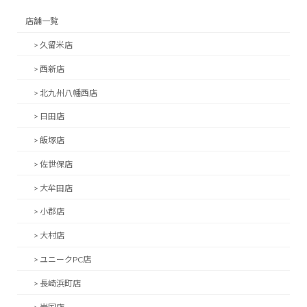
店舗一覧
> 久留米店
> 西新店
> 北九州八幡西店
> 日田店
> 飯塚店
> 佐世保店
> 大牟田店
> 小郡店
> 大村店
> ユニークPC店
> 長崎浜町店