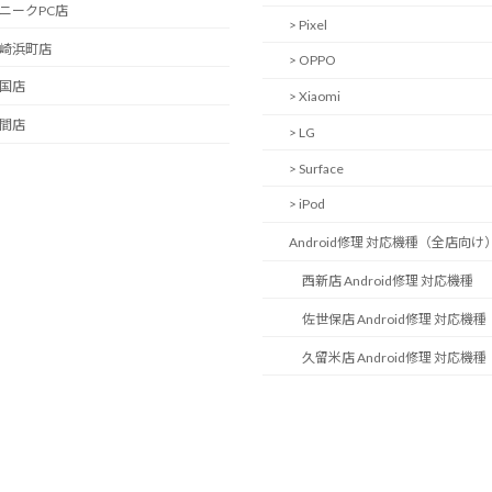
ユニークPC店
> Pixel
長崎浜町店
> OPPO
岩国店
> Xiaomi
中間店
> LG
> Surface
> iPod
Android修理 対応機種（全店向け
西新店 Android修理 対応機種
佐世保店 Android修理 対応機種
久留米店 Android修理 対応機種