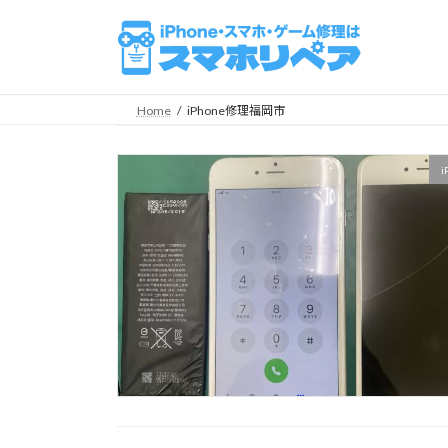
コ
ナ
ン
ビ
テ
ゲ
ン
ー
ツ
シ
Home
iPhone修理福岡市
へ
ョ
ス
ン
i
キ
に
ッ
移
プ
動