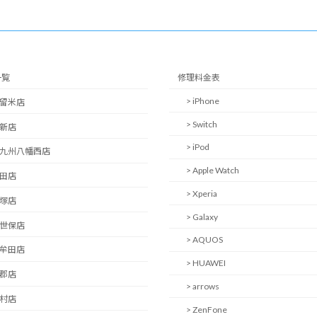
一覧
修理料金表
> iPhone
久留米店
> Switch
西新店
> iPod
北九州八幡西店
> Apple Watch
日田店
> Xperia
飯塚店
> Galaxy
佐世保店
> AQUOS
大牟田店
> HUAWEI
小郡店
> arrows
大村店
> ZenFone