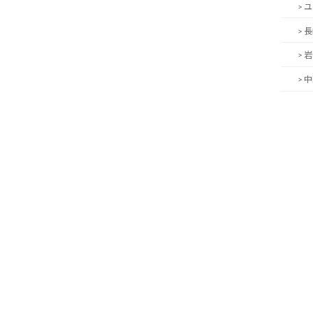
> 
> 
> 
> 