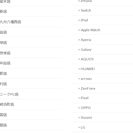
> iPhone
久留米店
> Switch
西新店
> iPod
北九州八幡西店
> Apple Watch
日田店
> Xperia
飯塚店
> Galaxy
佐世保店
> AQUOS
大牟田店
> HUAWEI
小郡店
> arrows
大村店
> ZenFone
ユニークPC店
> Pixel
長崎浜町店
> OPPO
岩国店
> Xiaomi
中間店
> LG