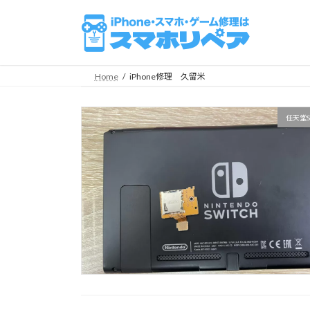
コ
ナ
ン
ビ
テ
ゲ
ン
ー
ツ
シ
Home
iPhone修理 久留米
へ
ョ
ス
ン
任天堂S
キ
に
ッ
移
プ
動