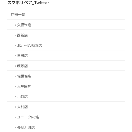
スマホリペア_Twitter
店舗一覧
> 久留米店
> 西新店
> 北九州八幡西店
> 日田店
> 飯塚店
> 佐世保店
> 大牟田店
> 小郡店
> 大村店
> ユニークPC店
> 長崎浜町店