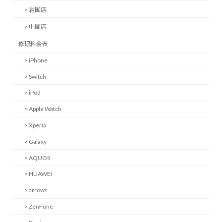
> 岩国店
> 中間店
修理料金表
> iPhone
> Switch
> iPod
> Apple Watch
> Xperia
> Galaxy
> AQUOS
> HUAWEI
> arrows
> ZenFone