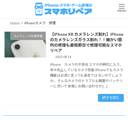
コ
ナ
ン
ビ
MENU
テ
ゲ
ン
ー
Home
iPhoneカメラ 修理
ツ
シ
へ
ョ
【iPhone XR カメラレンズ割れ】iPhone
カメラレンズ交換修理
ス
ン
のカメラレンズガラス割れ！！細かい箇
キ
に
所の修理も最短即日で修理可能なスマホ
ッ
移
リペア
プ
動
2022-08-14
iPhone カメラの不具合 スマホの時代に入り、
年々向上しているカメラ性能 iPhoneでもカメラ
機能は必須と言っても過言では ないのでしょう
か。 そんなカメラのトラブルも画面やバッテリ
ーに次いで 非常にお問い合わせが […]
続きを読む