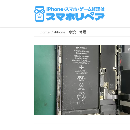
コ
ナ
ン
ビ
テ
ゲ
ン
ー
ツ
シ
Home
iPhone 水没 修理
へ
ョ
ス
ン
i
キ
に
ッ
移
プ
動