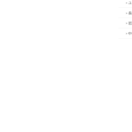
> 
> 
> 
> 