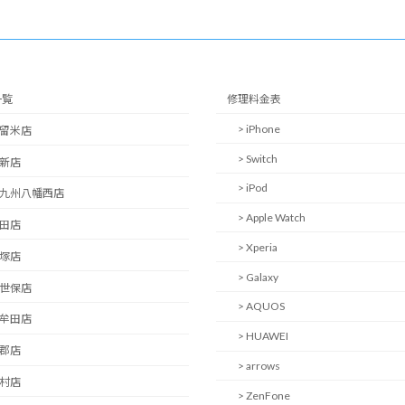
一覧
修理料金表
> iPhone
久留米店
> Switch
西新店
> iPod
北九州八幡西店
> Apple Watch
日田店
> Xperia
飯塚店
> Galaxy
佐世保店
> AQUOS
大牟田店
> HUAWEI
小郡店
> arrows
大村店
> ZenFone