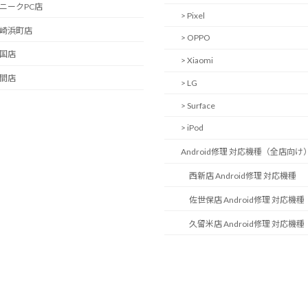
ユニークPC店
> Pixel
長崎浜町店
> OPPO
岩国店
> Xiaomi
中間店
> LG
> Surface
> iPod
Android修理 対応機種（全店向け
西新店 Android修理 対応機種
佐世保店 Android修理 対応機種
久留米店 Android修理 対応機種