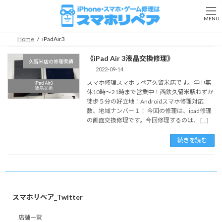
コ
ナ
ン
ビ
MENU
テ
ゲ
ン
ー
Home
iPadAir3
ツ
シ
へ
ョ
《iPad Air 3液晶交換修理》
久留米店の修理実績
ス
ン
2022-09-14
キ
に
スマホ修理スマホリペア久留米店です。年中無
ッ
移
休10時～21時まで営業中！西鉄久留米駅わずか
プ
動
徒歩５分の好立地！Androidスマホ修理対応
数、地域ナンバー１！ 今回の修理は、ipad修理
の画面交換修理です。今回修理するのは、 […]
続きを読む
スマホリペア_Twitter
店舗一覧