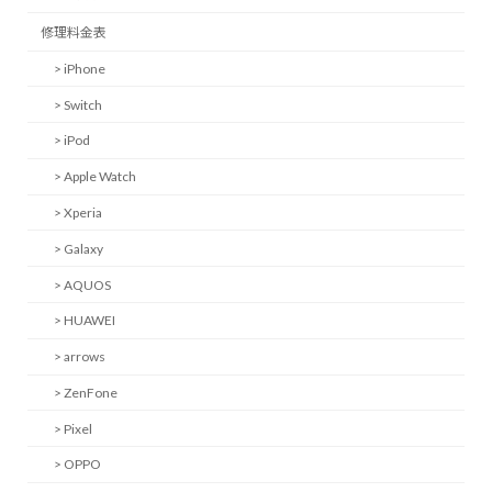
修理料金表
> iPhone
> Switch
> iPod
> Apple Watch
> Xperia
> Galaxy
> AQUOS
> HUAWEI
> arrows
> ZenFone
> Pixel
> OPPO