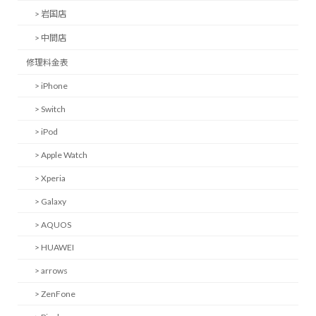
> 岩国店
> 中間店
修理料金表
> iPhone
> Switch
> iPod
> Apple Watch
> Xperia
> Galaxy
> AQUOS
> HUAWEI
> arrows
> ZenFone