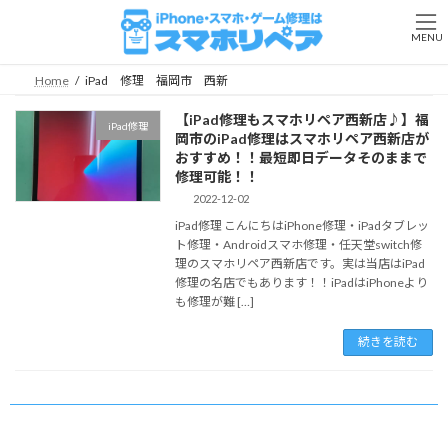
コ
ナ
ン
ビ
MENU
テ
ゲ
ン
ー
Home
iPad 修理 福岡市 西新
ツ
シ
へ
ョ
【iPad修理もスマホリペア西新店♪】福
iPad修理
ス
ン
岡市のiPad修理はスマホリペア西新店が
キ
に
おすすめ！！最短即日データそのままで
ッ
移
修理可能！！
プ
動
2022-12-02
iPad修理 こんにちはiPhone修理・iPadタブレッ
ト修理・Androidスマホ修理・任天堂switch修
理のスマホリペア西新店です。実は当店はiPad
修理の名店でもあります！！iPadはiPhoneより
も修理が難 […]
続きを読む