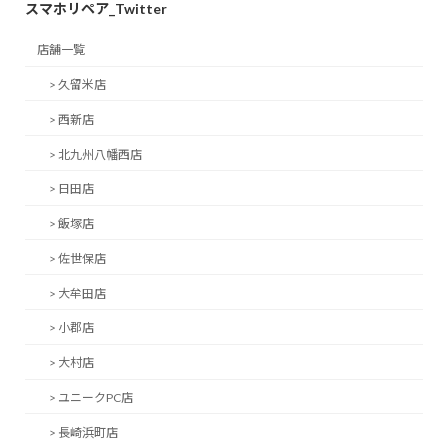
スマホリペア_Twitter
店舗一覧
> 久留米店
> 西新店
> 北九州八幡西店
> 日田店
> 飯塚店
> 佐世保店
> 大牟田店
> 小郡店
> 大村店
> ユニークPC店
> 長崎浜町店